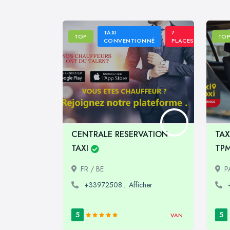
TAXI
7
TOP
TO
CONVENTIONNÉ
PLACES
CENTRALE RESERVATION
TAX
TAXI
TP
FR / BE
P
+33972508... Afficher
5
5
VAN