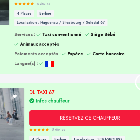
5 étoiles
4 Places
Berline
Localisation : Haguenau / Strasbourg / Selestat 67
Services :
Taxi conventionné
Siège Bébé
Animaux acceptés
Paiements acceptés :
Espèce
Carte bancaire
Langue(s) :
DL TAXI 67
Infos chauffeur
RÉSERVEZ CE CHAUFFEUR
5 étoiles
4 Places
Berline
Localisation : STRASBOURG