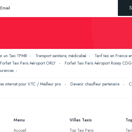
S
er un Taxi TPMR
-
Transport sanitaire, médicalisé
-
Tarif taxi en France 
Forfait Taxi Paris Aéroport ORLY
-
Forfait Taxi Paris Aéroport Roissy CD
ssurances
-
tes internet pour VTC / Meilleur prix
-
Devenir chauffeur partenaire
-
C
Menu
Villes Taxis
Top
Accueil
Top Taxi Paris
Tar