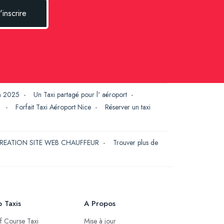
'inscrire
en 2025
-
Un Taxi partagé pour l' aéroport
-
G
-
Forfait Taxi Aéroport Nice
-
Réserver un taxi
REATION SITE WEB CHAUFFEUR
-
Trouver plus de
 Taxis
A Propos
if Course Taxi
Mise à jour