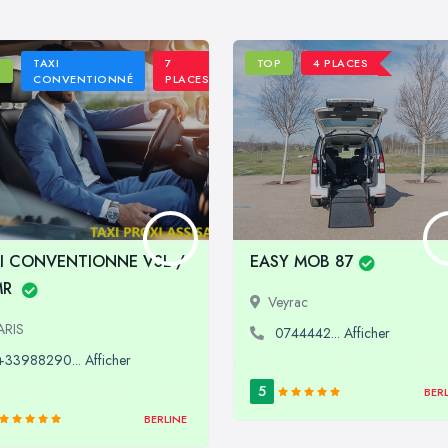
TAXI
7
TOP
4 PLACES
P
CONVENTIONNÉ
PLACES
I CONVENTIONNE VSL /
EASY MOB 87
MR
Veyrac
ARIS
0744442... Afficher
+33988290... Afficher
5
BER
BERLINE