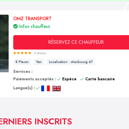
OMZ TRANSPORT
Infos chauffeur
RÉSERVEZ CE CHAUFFEUR
5 étoiles
8 Places
Van
Localisation : strasbourg 67
Services :
Paiements acceptés :
Espèce
Carte bancaire
Langue(s) :
ERNIERS INSCRITS