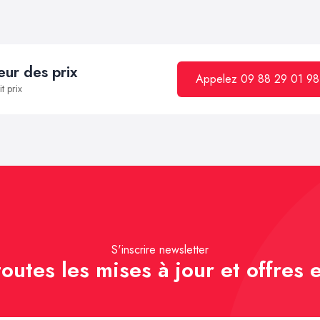
ur des prix
Appelez 09 88 29 01 98
t prix
S'inscrire newsletter
outes les mises à jour et offres e