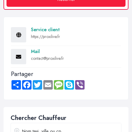
Service client
https://proxilive.fr
Mail
contact@proxilive.fr
Partager
Share
Facebook
Twitter
Email
Message
Skype
Viber
Chercher Chauffeur