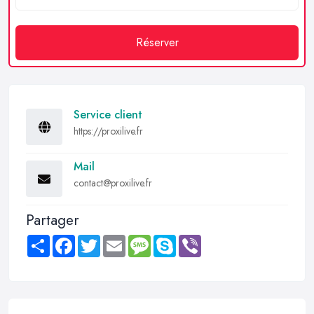
Réserver
Service client
https://proxilive.fr
Mail
contact@proxilive.fr
Partager
Share
Facebook
Twitter
Email
Message
Skype
Viber