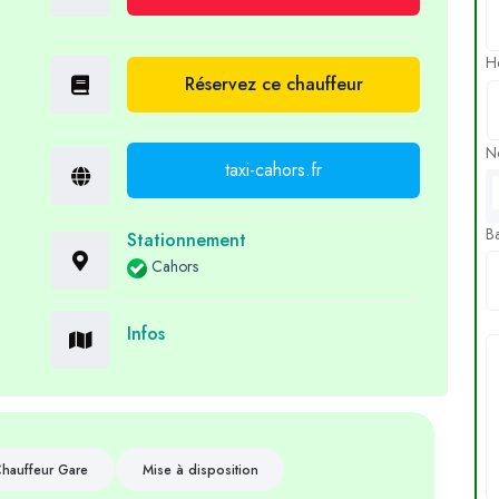
H
Réservez ce chauffeur
N
taxi-cahors.fr
B
Stationnement
Cahors
Infos
hauffeur Gare
Mise à disposition