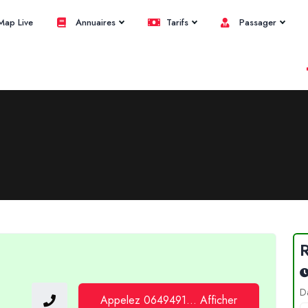
ap Live
Annuaires
Tarifs
Passager
D
Appelez 0649491... Afficher