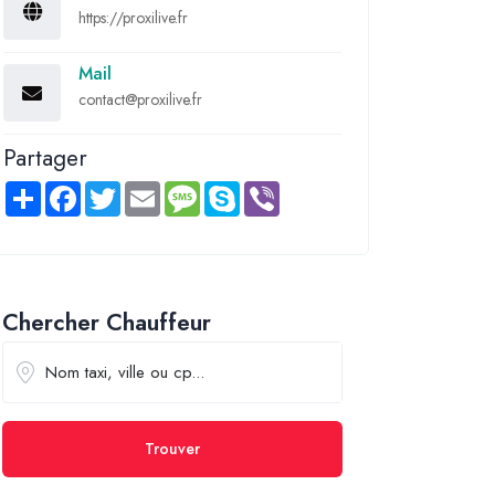
https://proxilive.fr
Mail
contact@proxilive.fr
Partager
Share
Facebook
Twitter
Email
Message
Skype
Viber
Chercher Chauffeur
Trouver