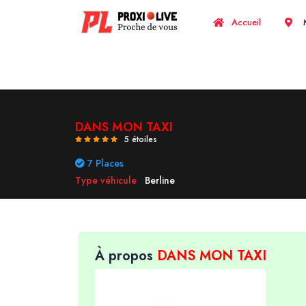
Accueil
M
DANS MON TAXI
5 étoiles
7 Places
Type véhicule
Berline
À propos
DANS MON TAXI