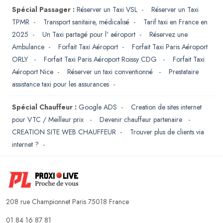
Spécial Passager :
Réserver un Taxi VSL
-
Réserver un Taxi
TPMR
-
Transport sanitaire, médicalisé
-
Tarif taxi en France en
2025
-
Un Taxi partagé pour l' aéroport
-
Réservez une
Ambulance
-
Forfait Taxi Aéroport
-
Forfait Taxi Paris Aéroport
ORLY
-
Forfait Taxi Paris Aéroport Roissy CDG
-
Forfait Taxi
Aéroport Nice
-
Réserver un taxi conventionné
-
Prestataire
assistance taxi pour les assurances
-
Spécial Chauffeur :
Google ADS
-
Creation de sites internet
pour VTC / Meilleur prix
-
Devenir chauffeur partenaire
-
CREATION SITE WEB CHAUFFEUR
-
Trouver plus de clients via
internet ?
-
208 rue Championnet Paris 75018 France
01 84 16 87 81