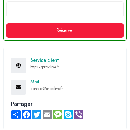
Réserver
Service client
https://proxilive.fr
Mail
contact@proxilive.fr
Partager
Share
Facebook
Twitter
Email
Message
Skype
Viber