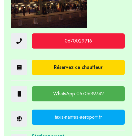
0670029916
Réservez ce chauffeur
WhatsApp 0670639742
taxis-nantes-aeroport.fr