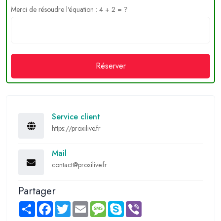
Merci de résoudre l'équation : 4 + 2 = ?
Réserver
Service client
https://proxilive.fr
Mail
contact@proxilive.fr
Partager
Share
Facebook
Twitter
Email
Message
Skype
Viber