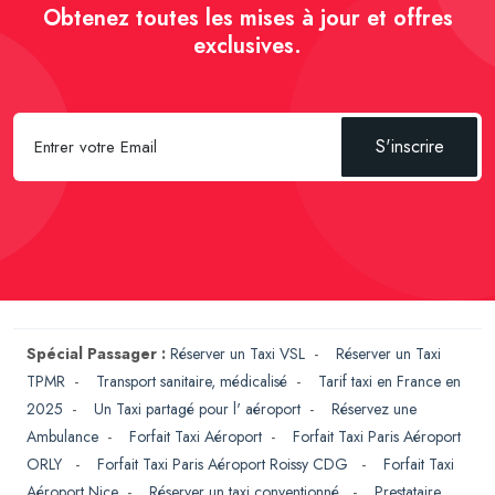
Obtenez toutes les mises à jour et offres
exclusives.
S'inscrire
Spécial Passager :
Réserver un Taxi VSL
-
Réserver un Taxi
TPMR
-
Transport sanitaire, médicalisé
-
Tarif taxi en France en
2025
-
Un Taxi partagé pour l' aéroport
-
Réservez une
Ambulance
-
Forfait Taxi Aéroport
-
Forfait Taxi Paris Aéroport
ORLY
-
Forfait Taxi Paris Aéroport Roissy CDG
-
Forfait Taxi
Aéroport Nice
-
Réserver un taxi conventionné
-
Prestataire