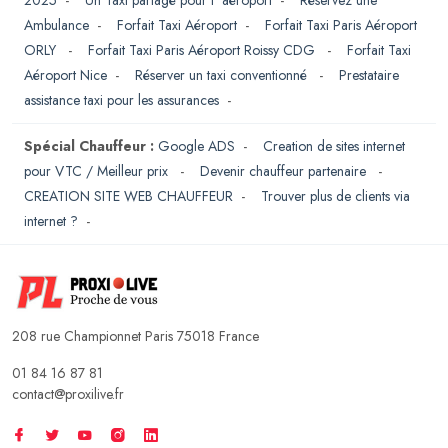
2025
-
Un Taxi partagé pour l' aéroport
-
Réservez une
Ambulance
-
Forfait Taxi Aéroport
-
Forfait Taxi Paris Aéroport
ORLY
-
Forfait Taxi Paris Aéroport Roissy CDG
-
Forfait Taxi
Aéroport Nice
-
Réserver un taxi conventionné
-
Prestataire
assistance taxi pour les assurances
-
Spécial Chauffeur :
Google ADS
-
Creation de sites internet
pour VTC / Meilleur prix
-
Devenir chauffeur partenaire
-
CREATION SITE WEB CHAUFFEUR
-
Trouver plus de clients via
internet ?
-
208 rue Championnet Paris 75018 France
01 84 16 87 81
contact@proxilive.fr