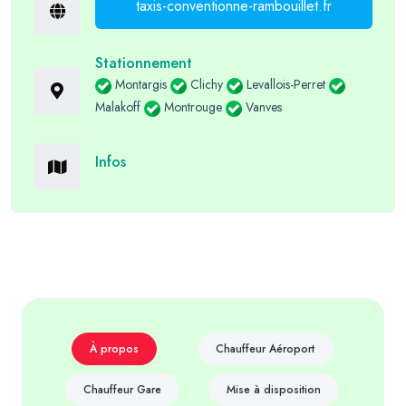
taxis-conventionne-rambouillet.fr
Stationnement
Montargis
Clichy
Levallois-Perret
Malakoff
Montrouge
Vanves
Infos
À propos
Chauffeur Aéroport
Chauffeur Gare
Mise à disposition