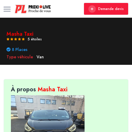
Demande devis
Masha Taxi
5 étoiles
8 Places
Type véhicule
Van
À propos
Masha Taxi