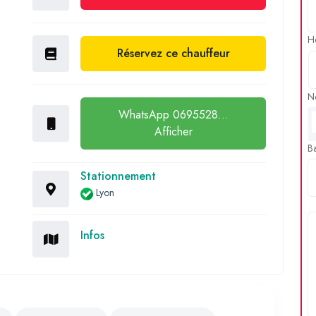
H
Réservez ce chauffeur
N
WhatsApp 0695528...
Afficher
B
Stationnement
Lyon
Infos