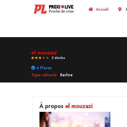
Accueil
M
el mouzazi
3 étoiles
4 Places
Type véhicule
Berline
À propos
el mouzazi