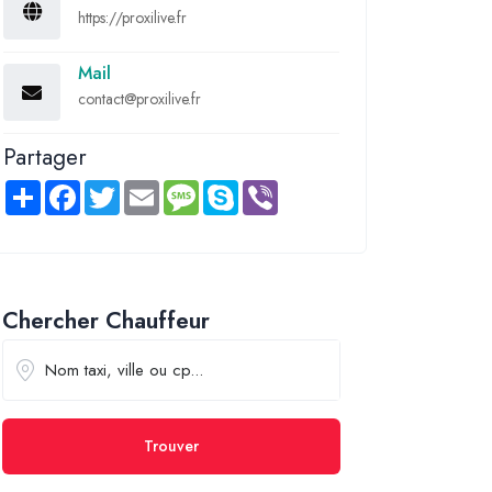
https://proxilive.fr
Mail
contact@proxilive.fr
Partager
Share
Facebook
Twitter
Email
Message
Skype
Viber
Chercher Chauffeur
Trouver