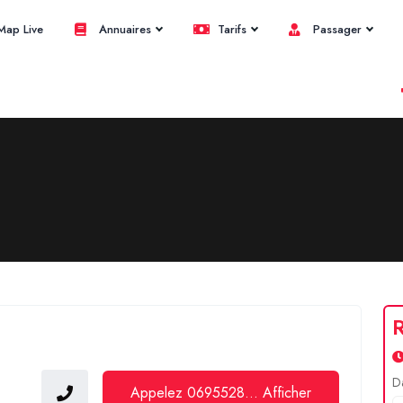
ap Live
Annuaires
Tarifs
Passager
R
D
Appelez 0695528... Afficher