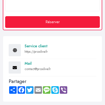
Réserver
Service client
https://proxilive.fr
Mail
contact@proxilive.fr
Partager
Share
Facebook
Twitter
Email
Message
Skype
Viber