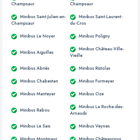
Champsaur
Champsaur
Minibus Saint-Julien-en-
Minibus Saint-Laurent-
Champsaur
du-Cros
Minibus Le Noyer
Minibus Poligny
Minibus Château-Ville-
Minibus Aiguilles
Vieille
Minibus Abriès
Minibus Ristolas
Minibus Chabestan
Minibus Furmeyer
Minibus Manteyer
Minibus Oze
Minibus La Roche-des-
Minibus Rabou
Arnauds
Minibus Le Saix
Minibus Veynes
Minibus Montmaur
Minibus Châteauroux