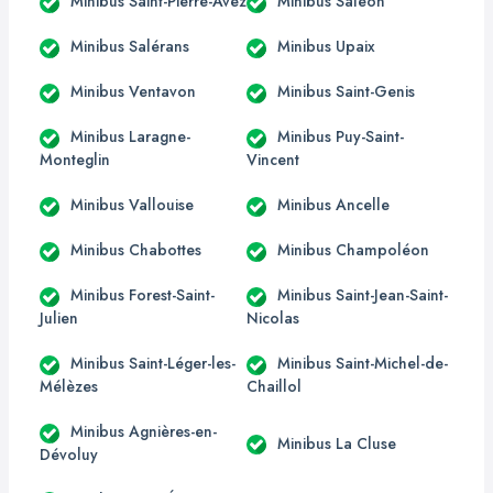
Minibus Saint-Pierre-Avez
Minibus Saléon
Minibus Salérans
Minibus Upaix
Minibus Ventavon
Minibus Saint-Genis
Minibus Laragne-
Minibus Puy-Saint-
Monteglin
Vincent
Minibus Vallouise
Minibus Ancelle
Minibus Chabottes
Minibus Champoléon
Minibus Forest-Saint-
Minibus Saint-Jean-Saint-
Julien
Nicolas
Minibus Saint-Léger-les-
Minibus Saint-Michel-de-
Mélèzes
Chaillol
Minibus Agnières-en-
Minibus La Cluse
Dévoluy