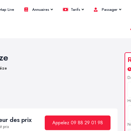
ap Live
Annuaires
Tarifs
Passager
ze
R
réze
D
H
ur des prix
Appelez 09 88 29 01 98
N
t prix