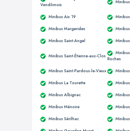
Minibus 
Vendômois
Minibus Aix 19
Minibus
Minibus Margerides
Minibus
Minibus Saint-Angel
Minibus 
Minibus 
Minibus Saint-Étienne-aux-Clos
Roches
Minibus Saint-Pardoux-le-Vieux
Minibus 
Minibus La Tourette
Minibus
Minibus Albignac
Minibus
Minibus Ménoire
Minibus
Minibus Sérilhac
Minibus
Minibus Gourdon-Murat
Minibus