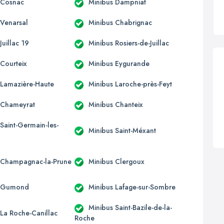
 Cosnac
Minibus Dampniat
 Venarsal
Minibus Chabrignac
Juillac 19
Minibus Rosiers-de-Juillac
 Courteix
Minibus Eygurande
 Lamazière-Haute
Minibus Laroche-près-Feyt
 Chameyrat
Minibus Chanteix
Saint-Germain-les-
Minibus Saint-Méxant
 Champagnac-la-Prune
Minibus Clergoux
s Gumond
Minibus Lafage-sur-Sombre
Minibus Saint-Bazile-de-la-
 La Roche-Canillac
Roche