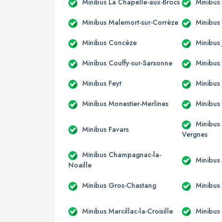
Minibus La Chapelle-aux-Brocs
Minibus
Minibus Malemort-sur-Corrèze
Minibus
Minibus Concèze
Minibus 
Minibus Couffy-sur-Sarsonne
Minibus
Minibus Feyt
Minibus
Minibus Monestier-Merlines
Minibus
Minibus 
Minibus Favars
Vergnes
Minibus Champagnac-la-
Minibus
Noaille
Minibus Gros-Chastang
Minibu
Minibus Marcillac-la-Croisille
Minibus