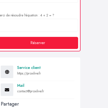
rci de résoudre l'équation : 4 + 2 = ?
Réserver
Service client
https://proxilive.fr
Mail
contact@proxilive.fr
Partager