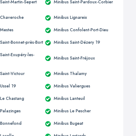
Saint-Martin-Sepert
Minibus Saint-Pardoux-Corbier
 Chaveroche
Minibus Lignareix
 Mestes
Minibus Confolent-Port-Dieu
Saint-Bonnet-près-Bort
Minibus Saint-Dézery 19
Saint-Exupéry-les-
Minibus Saint-Fréjoux
Saint-Victour
Minibus Thalamy
 Ussel 19
Minibus Valiergues
 Le Chastang
Minibus Lanteuil
 Palazinges
Minibus Le Pescher
 Bonnefond
Minibus Bugeat
 Lacelle
Minibus Lestards