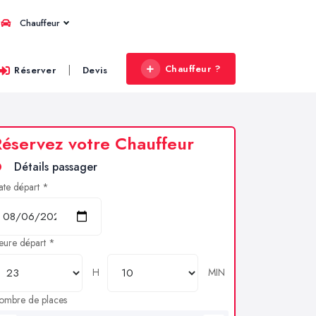
Chauffeur
Chauffeur ?
|
Réserver
Devis
éservez votre Chauffeur
Détails passager
ate départ *
eure départ *
H
MIN
ombre de places