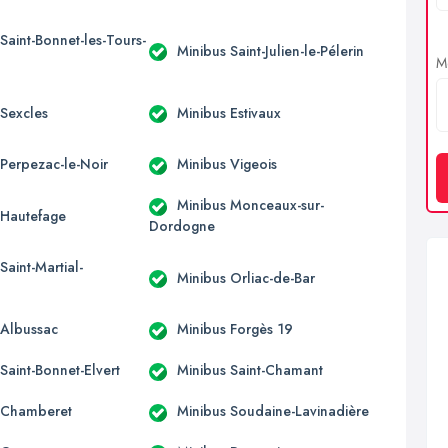
Saint-Bonnet-les-Tours-
Minibus Saint-Julien-le-Pélerin
Me
 Sexcles
Minibus Estivaux
 Perpezac-le-Noir
Minibus Vigeois
Minibus Monceaux-sur-
 Hautefage
Dordogne
Saint-Martial-
Minibus Orliac-de-Bar
 Albussac
Minibus Forgès 19
Saint-Bonnet-Elvert
Minibus Saint-Chamant
 Chamberet
Minibus Soudaine-Lavinadière