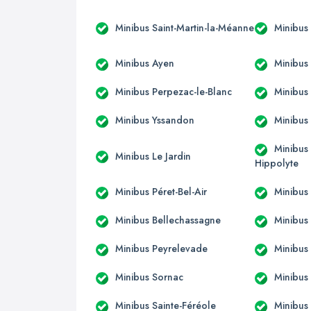
Minibus Saint-Martin-la-Méanne
Minibus
Minibus Ayen
Minibus 
Minibus Perpezac-le-Blanc
Minibus 
Minibus Yssandon
Minibus
Minibus
Minibus Le Jardin
Hippolyte
Minibus Péret-Bel-Air
Minibus 
Minibus Bellechassagne
Minibus
Minibus Peyrelevade
Minibus
Minibus Sornac
Minibus
Minibus Sainte-Féréole
Minibus