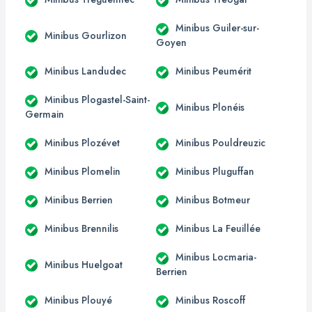
Minibus Guiler-sur-
Minibus Gourlizon
Goyen
Minibus Landudec
Minibus Peumérit
Minibus Plogastel-Saint-
Minibus Plonéis
Germain
Minibus Plozévet
Minibus Pouldreuzic
Minibus Plomelin
Minibus Pluguffan
Minibus Berrien
Minibus Botmeur
Minibus Brennilis
Minibus La Feuillée
Minibus Locmaria-
Minibus Huelgoat
Berrien
Minibus Plouyé
Minibus Roscoff