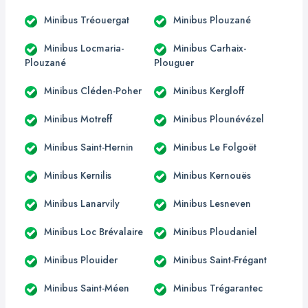
Minibus Tréouergat
Minibus Plouzané
Minibus Locmaria-
Minibus Carhaix-
Plouzané
Plouguer
Minibus Cléden-Poher
Minibus Kergloff
Minibus Motreff
Minibus Plounévézel
Minibus Saint-Hernin
Minibus Le Folgoët
Minibus Kernilis
Minibus Kernouës
Minibus Lanarvily
Minibus Lesneven
Minibus Loc Brévalaire
Minibus Ploudaniel
Minibus Plouider
Minibus Saint-Frégant
Minibus Saint-Méen
Minibus Trégarantec