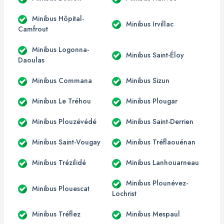
Minibus Hôpital-
Minibus Irvillac
Camfrout
Minibus Logonna-
Minibus Saint-Éloy
Daoulas
Minibus Commana
Minibus Sizun
Minibus Le Tréhou
Minibus Plougar
Minibus Plouzévédé
Minibus Saint-Derrien
Minibus Saint-Vougay
Minibus Tréflaouénan
Minibus Trézilidé
Minibus Lanhouarneau
Minibus Plounévez-
Minibus Plouescat
Lochrist
Minibus Tréflez
Minibus Mespaul