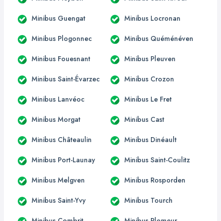
Minibus Guengat
Minibus Locronan
Minibus Plogonnec
Minibus Quéménéven
Minibus Fouesnant
Minibus Pleuven
Minibus Saint-Évarzec
Minibus Crozon
Minibus Lanvéoc
Minibus Le Fret
Minibus Morgat
Minibus Cast
Minibus Châteaulin
Minibus Dinéault
Minibus Port-Launay
Minibus Saint-Coulitz
Minibus Melgven
Minibus Rosporden
Minibus Saint-Yvy
Minibus Tourch
Minibus Combrit
Minibus Plomeur