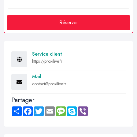
Réserver
Service client
https://proxilive.fr
Mail
contact@proxilive.fr
Partager
Share
Facebook
Twitter
Email
Message
Skype
Viber