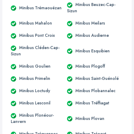
Minibus Beuzec-Cap-
Minibus Trémaouézan
Sizun
Minibus Mahalon
Minibus Meilars
Minibus Pont Croix
Minibus Audierne
Minibus Cléden-Cap-
Minibus Esquibien
Sizun
Minibus Goulien
Minibus Plogoff
Minibus Primelin
Minibus Saint-Guénolé
Minibus Loctudy
Minibus Plobannalec
Minibus Lesconil
Minibus Tréffiagat
Minibus Plonéour-
Minibus Plovan
Lanvern
Minibus Tréguennec
Minibus Tréogat