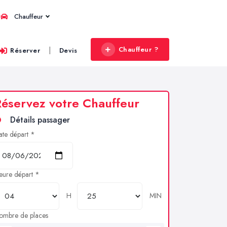
Chauffeur
Chauffeur ?
|
Réserver
Devis
éservez votre Chauffeur
Détails passager
ate départ *
eure départ *
H
MIN
ombre de places