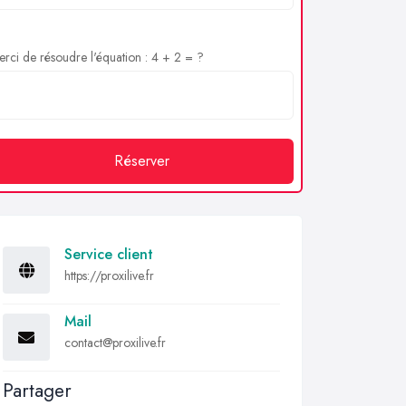
rci de résoudre l'équation : 4 + 2 = ?
Réserver
Service client
https://proxilive.fr
Mail
contact@proxilive.fr
Partager