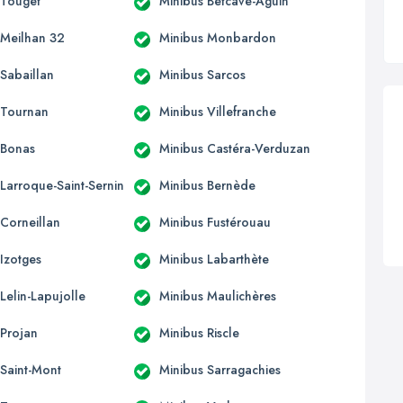
 Touget
Minibus Betcave-Aguin
 Meilhan 32
Minibus Monbardon
 Sabaillan
Minibus Sarcos
 Tournan
Minibus Villefranche
 Bonas
Minibus Castéra-Verduzan
 Larroque-Saint-Sernin
Minibus Bernède
 Corneillan
Minibus Fustérouau
 Izotges
Minibus Labarthète
Lelin-Lapujolle
Minibus Maulichères
 Projan
Minibus Riscle
 Saint-Mont
Minibus Sarragachies