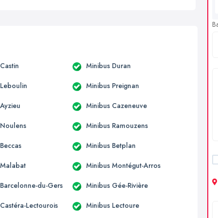
B
Castin
Minibus Duran
 Leboulin
Minibus Preignan
 Ayzieu
Minibus Cazeneuve
 Noulens
Minibus Ramouzens
 Beccas
Minibus Betplan
 Malabat
Minibus Montégut-Arros
 Barcelonne-du-Gers
Minibus Gée-Rivière
 Castéra-Lectourois
Minibus Lectoure