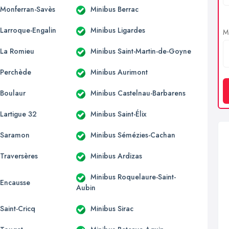
 Monferran-Savès
Minibus Berrac
 Larroque-Engalin
Minibus Ligardes
Me
 La Romieu
Minibus Saint-Martin-de-Goyne
 Perchède
Minibus Aurimont
 Boulaur
Minibus Castelnau-Barbarens
Lartigue 32
Minibus Saint-Élix
 Saramon
Minibus Sémézies-Cachan
 Traversères
Minibus Ardizas
Minibus Roquelaure-Saint-
 Encausse
Aubin
Saint-Cricq
Minibus Sirac