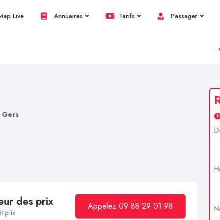
ap Live
Annuaires
Tarifs
Passager
R
s Gers
D
H
ur des prix
Appelez 09 88 29 01 98
N
t prix