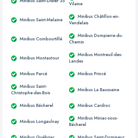
Minibus Saint-Didier 35
Vilaine
Minibus Châtillon-en-
Minibus Saint-Melaine
Vendelais
Minibus Dompierre-du-
Minibus Combourtillé
Chemin
Minibus Montreuil-des-
Minibus Montautour
Landes
Minibus Parcé
Minibus Princé
Minibus Saint-
Minibus La Baussaine
Christophe-des-Bois
Minibus Bécherel
Minibus Cardroc
Minibus Miniac-sous-
Minibus Longaulnay
Bécherel
Minibus Québriac
Minibus Saint-Domineuc