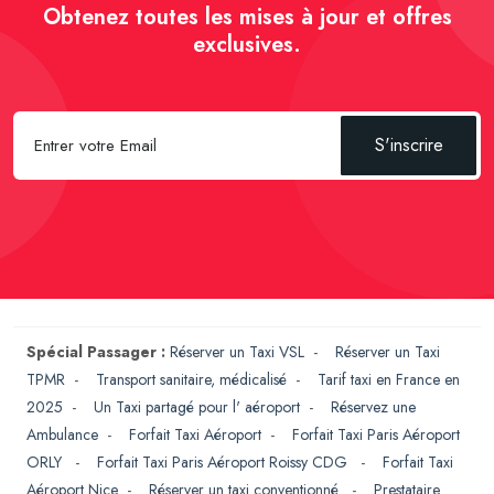
Obtenez toutes les mises à jour et offres
exclusives.
S'inscrire
Spécial Passager :
Réserver un Taxi VSL
-
Réserver un Taxi
TPMR
-
Transport sanitaire, médicalisé
-
Tarif taxi en France en
2025
-
Un Taxi partagé pour l' aéroport
-
Réservez une
Ambulance
-
Forfait Taxi Aéroport
-
Forfait Taxi Paris Aéroport
ORLY
-
Forfait Taxi Paris Aéroport Roissy CDG
-
Forfait Taxi
Aéroport Nice
-
Réserver un taxi conventionné
-
Prestataire