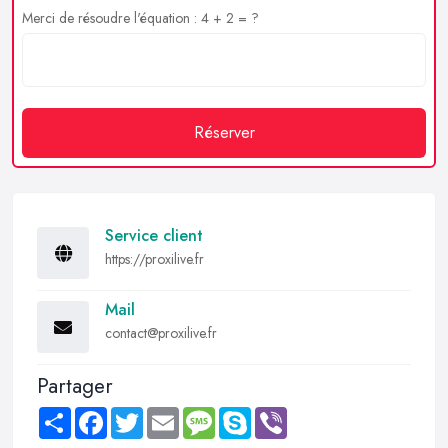
Merci de résoudre l'équation : 4 + 2 = ?
Réserver
Service client
https://proxilive.fr
Mail
contact@proxilive.fr
Partager
Share
Facebook
Twitter
Email
Message
Skype
Viber