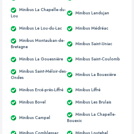
Minibus La Chapelle-du-
Minibus Landujan
Lou
Minibus Le Lou-du-Lac
Minibus Médréac
Minibus Montauban-de-
Minibus Saint-Uniac
Bretagne
Minibus La Gouesnière
Minibus Saint-Coulomb
Minibus Saint-Méloir-des-
Minibus La Bouexière
Ondes
Minibus Ercé-près-Liffré
Minibus Liffré
Minibus Bovel
Minibus Les Brulais
Minibus La Chapelle-
Minibus Campel
Bouexic
Minibus Comblessac
Minibus Loutehel