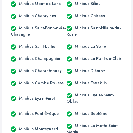
Minibus Mont-de-Lans
Minibus Bilieu
Minibus Charavines
Minibus Chirens
Minibus Saint-Bonnet-de-
Minibus Saint-Hilaire-du-
Chavagne
Rosier
Minibus Saint-Lattier
Minibus La Sône
Minibus Champagnier
Minibus Le Pont-de-Claix
Minibus Charantonnay
Minibus Diémoz
Minibus Combe Rousse
Minibus Estrablin
Minibus Oytier-Saint-
Minibus Eyzin-Pinet
Oblas
Minibus Pont-Évêque
Minibus Septème
Minibus La Motte-Saint-
Minibus Monteynard
Martin