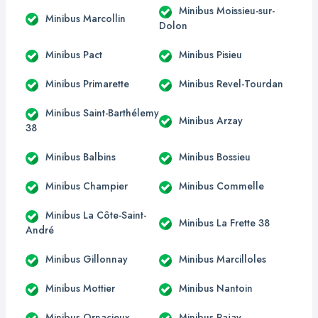
Minibus Moissieu-sur-
Minibus Marcollin
Dolon
Minibus Pact
Minibus Pisieu
Minibus Primarette
Minibus Revel-Tourdan
Minibus Saint-Barthélemy
Minibus Arzay
38
Minibus Balbins
Minibus Bossieu
Minibus Champier
Minibus Commelle
Minibus La Côte-Saint-
Minibus La Frette 38
André
Minibus Gillonnay
Minibus Marcilloles
Minibus Mottier
Minibus Nantoin
Minibus Ornacieux
Minibus Pajay