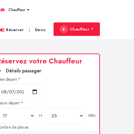
Chauffeur
Chauffeur ?
|
Réserver
Devis
éservez votre Chauffeur
Détails passager
ate départ *
eure départ *
H
MIN
ombre de places