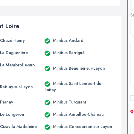
B
et Loire
 Chazé-Henry
Minibus Andard
 La Daguenière
Minibus Sarrigné
 La Membrolle-sur-
Minibus Beaulieu-sur-Layon
Minibus Saint-Lambert-du-
 Rablay-sur-Layon
Lattay
 Parnay
Minibus Turquant
 Le Longeron
Minibus Ambillou-Château
 Cizay-la-Madeleine
Minibus Concourson-sur-Layon