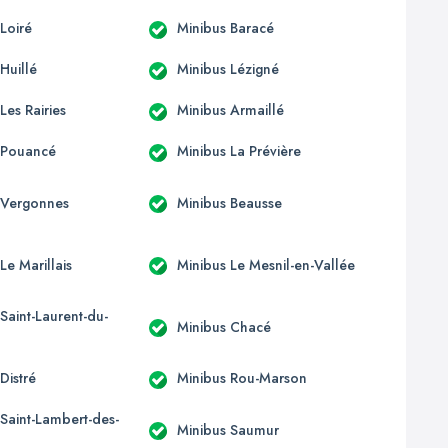
Loiré
Minibus Baracé
Huillé
Minibus Lézigné
Les Rairies
Minibus Armaillé
 Pouancé
Minibus La Prévière
 Vergonnes
Minibus Beausse
Le Marillais
Minibus Le Mesnil-en-Vallée
Saint-Laurent-du-
Minibus Chacé
Distré
Minibus Rou-Marson
 Saint-Lambert-des-
Minibus Saumur