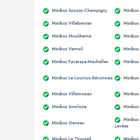
Minibus Souzay-Champigny
Minibus 
Minibus Villebernier
Minibus 
Minibus Mouliherne
Minibus 
Minibus Vernoil
Minibus
Minibus Faveraye-Machelles
Minibus
Minibus Le Louroux-Béconnais
Minibus
Minibus Villemoisan
Minibus
Minibus Somloire
Minibus
Minibus
Minibus Gennes
Levées
Minibus Le Thoureil
Minibus