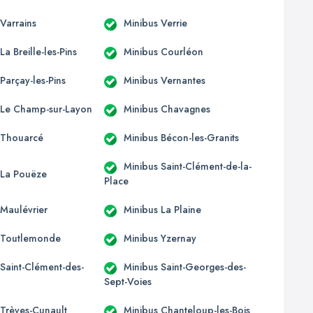
Varrains
Minibus Verrie
La Breille-les-Pins
Minibus Courléon
Parçay-les-Pins
Minibus Vernantes
 Le Champ-sur-Layon
Minibus Chavagnes
 Thouarcé
Minibus Bécon-les-Granits
Minibus Saint-Clément-de-la-
 La Pouëze
Place
 Maulévrier
Minibus La Plaine
 Toutlemonde
Minibus Yzernay
 Saint-Clément-des-
Minibus Saint-Georges-des-
Sept-Voies
 Trèves-Cunault
Minibus Chanteloup-les-Bois