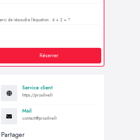
rci de résoudre l'équation : 4 + 2 = ?
Réserver
Service client
https://proxilive.fr
Mail
contact@proxilive.fr
Partager