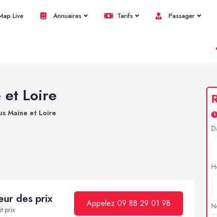
ap Live
Annuaires
Tarifs
Passager
 et Loire
R
us Maine et Loire
D
H
ur des prix
Appelez 09 88 29 01 98
N
t prix