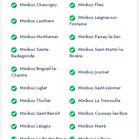
Minibus Chauvigny
Minibus Fleix
Minibus Leignes-sur-
Minibus Lauthiers
Fontaine
Minibus Morthemer
Minibus Paizay-le-Sec
Minibus Sainte-
Minibus Saint-Martin-la-
Radegonde
Rivière
Minibus Brigueil-le-
Minibus Journet
Chantre
Minibus Liglet
Minibus Saint-Léomer
Minibus Thollet
Minibus La Trimouille
Minibus Saint-Benoît
Minibus Coussay-les-Bois
Minibus Lésigny
Minibus Mairé
Minibus La Roche-Posay
Minibus La Puye