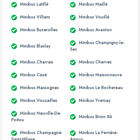
Minibus Latillé
Minibus Maillé
Minibus Villiers
Minibus Vouillé
Minibus Buxerolles
Minibus Avanton
Minibus Champigny-le-
Minibus Blaslay
Sec
Minibus Charrais
Minibus Cherves
Minibus Cissé
Minibus Maisonneuve
Minibus Massognes
Minibus Le Rochereau
Minibus Vouzailles
Minibus Yversay
Minibus Neuville-De-
Minibus Brion 86
Poitou
Minibus Champagné-
Minibus La Ferrière-
Saint-Hilaire
Airoux