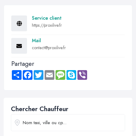
Service client
https://proxilive.fr
Mail
contact@proxilive.fr
Partager
Share
Facebook
Twitter
Email
Message
Skype
Viber
Chercher Chauffeur