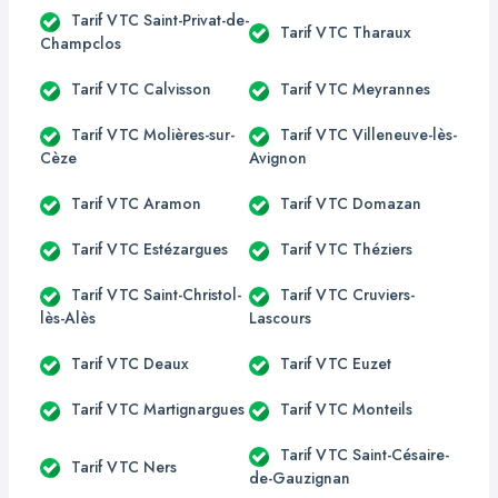
Tarif VTC Saint-Privat-de-
Tarif VTC Tharaux
Champclos
Tarif VTC Calvisson
Tarif VTC Meyrannes
Tarif VTC Molières-sur-
Tarif VTC Villeneuve-lès-
Cèze
Avignon
Tarif VTC Aramon
Tarif VTC Domazan
Tarif VTC Estézargues
Tarif VTC Théziers
Tarif VTC Saint-Christol-
Tarif VTC Cruviers-
lès-Alès
Lascours
Tarif VTC Deaux
Tarif VTC Euzet
Tarif VTC Martignargues
Tarif VTC Monteils
Tarif VTC Saint-Césaire-
Tarif VTC Ners
de-Gauzignan