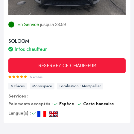
En Service
jusqu'à 23:59
SOLOOM
Infos chauffeur
RÉSERVEZ CE CHAUFFEUR
5 étoiles
6 Places
Monospace
Localisation : Montpellier
Services :
Paiements acceptés :
Espèce
Carte bancaire
Langue(s) :