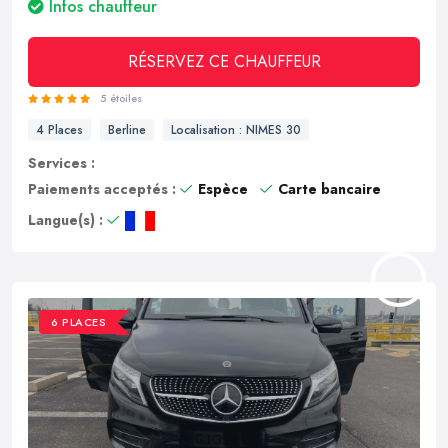
Infos chauffeur
RÉSERVEZ CE CHAUFFEUR
5 étoiles
4 Places
Berline
Localisation : NIMES 30
Services :
Paiements acceptés :
Espèce
Carte bancaire
Langue(s) :
6 PLACES