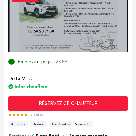
En Service
jusqu'à 23:59
Delta VTC
Infos chauffeur
RÉSERVEZ CE CHAUFFEUR
5 étoiles
4 Places
Berline
Localisation : Nimes 30
Services :
Siège Bébé
Animaux acceptés