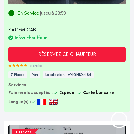
En Service
jusqu'à 23:59
KACEM CAB
Infos chauffeur
RÉSERVEZ CE CHAUFFEUR
5 étoiles
7 Places
Van
Localisation : AVIGNION 84
Services :
Paiements acceptés :
Espèce
Carte bancaire
Langue(s) :
4 PLACES