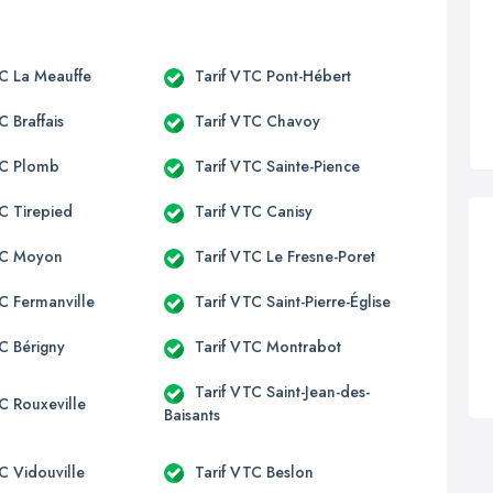
TC La Meauffe
Tarif VTC Pont-Hébert
C Braffais
Tarif VTC Chavoy
TC Plomb
Tarif VTC Sainte-Pience
TC Tirepied
Tarif VTC Canisy
TC Moyon
Tarif VTC Le Fresne-Poret
TC Fermanville
Tarif VTC Saint-Pierre-Église
TC Bérigny
Tarif VTC Montrabot
Tarif VTC Saint-Jean-des-
C Rouxeville
Baisants
C Vidouville
Tarif VTC Beslon