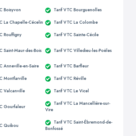
TC Boisyvon
Tarif VTC Bourguenolles
TC La Chapelle-Cécelin
Tarif VTC La Colombe
C Rouffigny
Tarif VTC Sainte-Cécile
C Saint-Maur-des-Bois
Tarif VTC Villedieu-les-Poëles
C Anneville-en-Saire
Tarif VTC Barfleur
C Montfarville
Tarif VTC Réville
C Valcanville
Tarif VTC Le Vicel
Tarif VTC La Mancellière-sur-
TC Gourfaleur
Vire
Tarif VTC Saint-Ébremond-de-
TC Quibou
Bonfossé