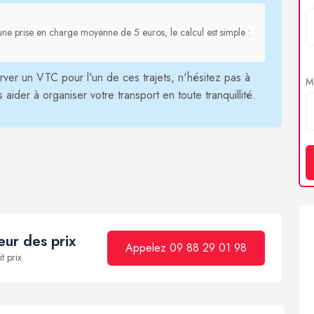
ne prise en charge moyenne de 5 euros, le calcul est simple :
ver un VTC pour l'un de ces trajets, n'hésitez pas à
Me
ider à organiser votre transport en toute tranquillité.
ur des prix
Appelez 09 88 29 01 98
t prix