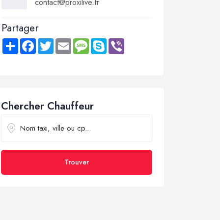
contact@proxilive.fr
Partager
Share
Facebook
Twitter
Email
Message
Skype
Viber
Chercher Chauffeur
Trouver