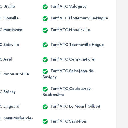
C Urville
Tarif VTC Valognes
C Couville
Tarif VTC Flottemanville-Hague
C Martinvast
Tarif VTC Nouainville
C Sideville
Tarif VTC Teurthéville-Hague
C Airel
Tarif VTC Cerisy-la-Forêt
Tarif VTC Saint-Jean-de-
TC Moon-sur-Elle
Savigny
Tarif VTC Coulouvray-
TC Brécey
Boisbenâtre
TC Lingeard
Tarif VTC Le Mesnil-Gilbert
C Saint-Michel-de-
Tarif VTC Saint-Pois