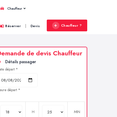
Chauffeur
Chauffeur ?
|
Réserver
Devis
Demande de devis Chauffeur
Détails passager
ate départ *
eure départ *
H
MIN