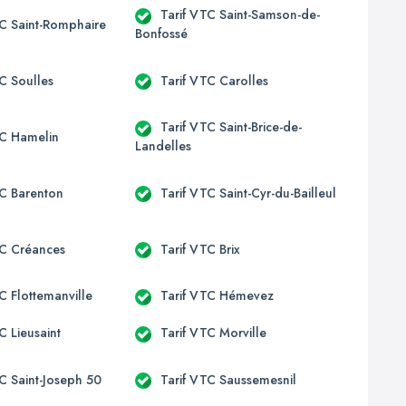
Tarif VTC Saint-Samson-de-
TC Saint-Romphaire
Bonfossé
TC Soulles
Tarif VTC Carolles
Tarif VTC Saint-Brice-de-
TC Hamelin
Landelles
TC Barenton
Tarif VTC Saint-Cyr-du-Bailleul
TC Créances
Tarif VTC Brix
C Flottemanville
Tarif VTC Hémevez
C Lieusaint
Tarif VTC Morville
TC Saint-Joseph 50
Tarif VTC Saussemesnil