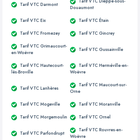
Tarif VTC Dieppe-sous-
Tarif VTC Darmont
Douaumont
Tarif VTC Eix
Tarif VTC Étain
Tarif VTC Fromezey
Tarif VTC Gincrey
Tarif VTC Grimaucourt-
Tarif VTC Gussainville
en-Woëvre
Tarif VTC Hautecourt-
Tarif VTC Herméville-en-
lès-Broville
Woëvre
Tarif VTC Maucourt-sur-
Tarif VTC Lanhères
Orne
Tarif VTC Mogeville
Tarif VTC Moranville
Tarif VTC Morgemoulin
Tarif VTC Ornel
Tarif VTC Rouvres-en-
Tarif VTC Parfondrupt
Woëvre