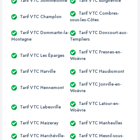
Tarif VTC Sommelonne
Tarif VTC Butgnéville
Tarif VTC Combres-
Tarif VTC Champlon
sous-les-Côtes
Tarif VTC Dommartin-la-
Tarif VTC Doncourt-aux-
Montagne
Templiers
Tarif VTC Fresnes-en-
Tarif VTC Les Éparges
Woëvre
Tarif VTC Harville
Tarif VTC Haudiomont
Tarif VTC Jonville-en-
Tarif VTC Hennemont
Woëvre
Tarif VTC Latour-en-
Tarif VTC Labeuville
Woëvre
Tarif VTC Maizeray
Tarif VTC Manheulles
Tarif VTC Marchéville-
Tarif VTC Mesnil-sous-