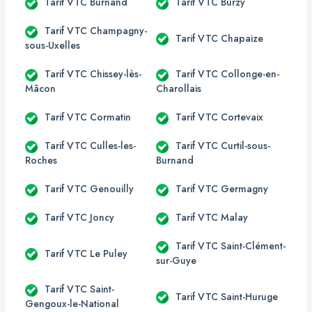
Tarif VTC Burnand
Tarif VTC Burzy
Tarif VTC Champagny-
Tarif VTC Chapaize
sous-Uxelles
Tarif VTC Chissey-lès-
Tarif VTC Collonge-en-
Mâcon
Charollais
Tarif VTC Cormatin
Tarif VTC Cortevaix
Tarif VTC Culles-les-
Tarif VTC Curtil-sous-
Roches
Burnand
Tarif VTC Genouilly
Tarif VTC Germagny
Tarif VTC Joncy
Tarif VTC Malay
Tarif VTC Saint-Clément-
Tarif VTC Le Puley
sur-Guye
Tarif VTC Saint-
Tarif VTC Saint-Huruge
Gengoux-le-National