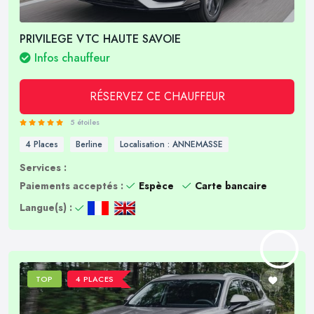
PRIVILEGE VTC HAUTE SAVOIE
Infos chauffeur
RÉSERVEZ CE CHAUFFEUR
5 étoiles
4 Places
Berline
Localisation : ANNEMASSE
Services :
Paiements acceptés :
Espèce
Carte bancaire
Langue(s) :
TOP
4 PLACES