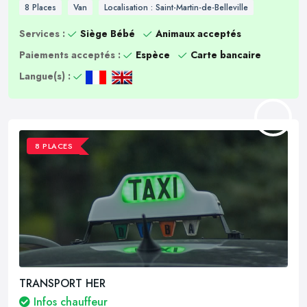
8 Places
Van
Localisation : Saint-Martin-de-Belleville
Services :
Siège Bébé
Animaux acceptés
Paiements acceptés :
Espèce
Carte bancaire
Langue(s) :
8 PLACES
TRANSPORT HER
Infos chauffeur