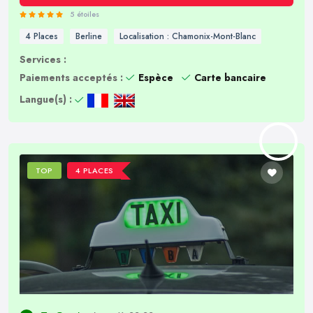
5 étoiles
4 Places
Berline
Localisation : Chamonix-Mont-Blanc
Services :
Paiements acceptés :
Espèce
Carte bancaire
Langue(s) :
TOP
4 PLACES