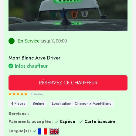
En Service
jusqu'à 00:00
Mont Blanc Arve Driver
Infos chauffeur
RÉSERVEZ CE CHAUFFEUR
5 étoiles
4 Places
Berline
Localisation : Chamonix-Mont-Blanc
Services :
Paiements acceptés :
Espèce
Carte bancaire
Langue(s) :