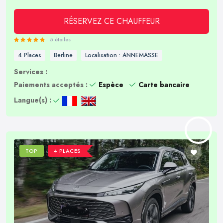
RÉSERVEZ CE CHAUFFEUR
5 étoiles
4 Places
Berline
Localisation : ANNEMASSE
Services :
Paiements acceptés :
Espèce
Carte bancaire
Langue(s) :
TOP
4 PLACES