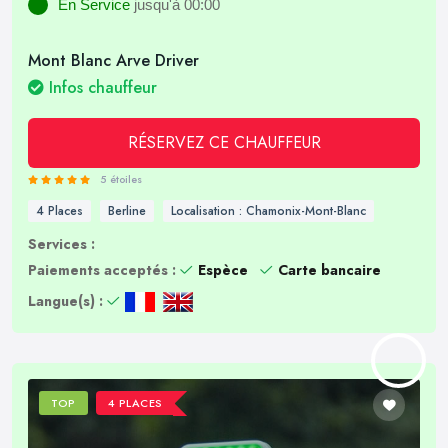
En Service
jusqu'à 00:00
Mont Blanc Arve Driver
Infos chauffeur
RÉSERVEZ CE CHAUFFEUR
5 étoiles
4 Places
Berline
Localisation : Chamonix-Mont-Blanc
Services :
Paiements acceptés :
Espèce
Carte bancaire
Langue(s) :
TOP
4 PLACES