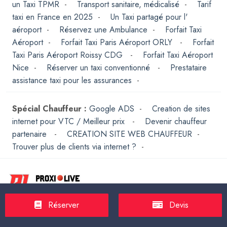
un Taxi TPMR
-
Transport sanitaire, médicalisé
-
Tarif
taxi en France en 2025
-
Un Taxi partagé pour l'
aéroport
-
Réservez une Ambulance
-
Forfait Taxi
Aéroport
-
Forfait Taxi Paris Aéroport ORLY
-
Forfait
Taxi Paris Aéroport Roissy CDG
-
Forfait Taxi Aéroport
Nice
-
Réserver un taxi conventionné
-
Prestataire
assistance taxi pour les assurances
-
Spécial Chauffeur :
Google ADS
-
Creation de sites
internet pour VTC / Meilleur prix
-
Devenir chauffeur
partenaire
-
CREATION SITE WEB CHAUFFEUR
-
Trouver plus de clients via internet ?
-
Réserver
Devis
208 rue Championnet Paris 75018 France
01 84 16 87 81