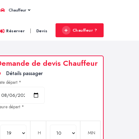
Chauffeur
Chauffeur ?
|
Réserver
Devis
Demande de devis Chauffeur
Détails passager
ate départ *
eure départ *
H
MIN