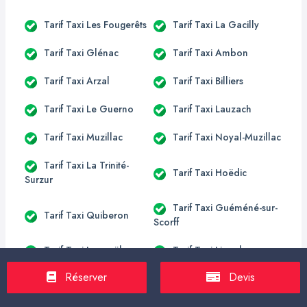
Tarif Taxi Les Fougerêts
Tarif Taxi La Gacilly
Tarif Taxi Glénac
Tarif Taxi Ambon
Tarif Taxi Arzal
Tarif Taxi Billiers
Tarif Taxi Le Guerno
Tarif Taxi Lauzach
Tarif Taxi Muzillac
Tarif Taxi Noyal-Muzillac
Tarif Taxi La Trinité-
Tarif Taxi Hoëdic
Surzur
Tarif Taxi Guéméné-sur-
Tarif Taxi Quiberon
Scorff
Tarif Taxi Langoëlan
Tarif Taxi Lignol
Réserver
Devis
Tarif Taxi Locmalo
Tarif Taxi Persquen
Tarif Taxi Ploërdut
Tarif Taxi Séglien