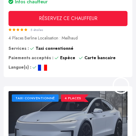
Infos chauffeur
RÉSERVEZ CE CHAUFFEUR
5 étoiles
4 Places
Berline
Localisation : Meilhaud
Services :
Taxi conventionné
Paiements acceptés :
Espèce
Carte bancaire
Langue(s) :
TAXI CONVENTIONNÉ
4 PLACES