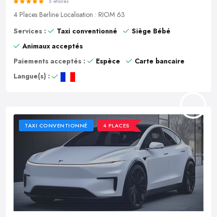
5 étoiles
4 Places
Berline
Localisation : RIOM 63
Services :
Taxi conventionné
Siège Bébé
Animaux acceptés
Paiements acceptés :
Espèce
Carte bancaire
Langue(s) :
TAXI CONVENTIONNÉ
4 PLACES