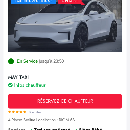
TAXI CONVENTIONNÉ
4 PLACES
En Service
jusqu'à 23:59
MAY TAXI
Infos chauffeur
RÉSERVEZ CE CHAUFFEUR
5 étoiles
4 Places
Berline
Localisation : RIOM 63
Services :
Taxi conventionné
Siège Bébé