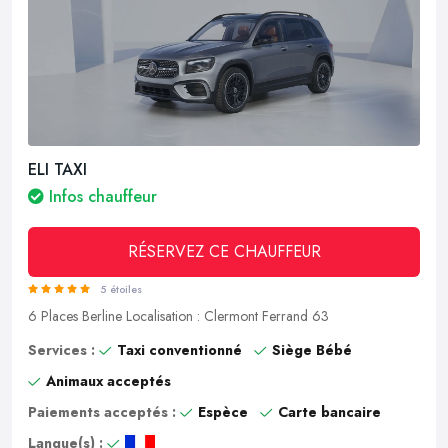
ELI TAXI
Infos chauffeur
RÉSERVEZ CE CHAUFFEUR
5 étoiles
6 Places
Berline
Localisation : Clermont Ferrand 63
Services :
Taxi conventionné
Siège Bébé
Animaux acceptés
Paiements acceptés :
Espèce
Carte bancaire
Langue(s) :