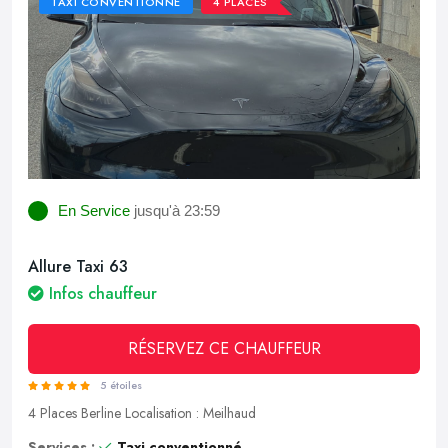
TAXI CONVENTIONNÉ
4 PLACES
En Service
jusqu'à 23:59
Allure Taxi 63
Infos chauffeur
RÉSERVEZ CE CHAUFFEUR
5 étoiles
4 Places
Berline
Localisation : Meilhaud
Services :
Taxi conventionné