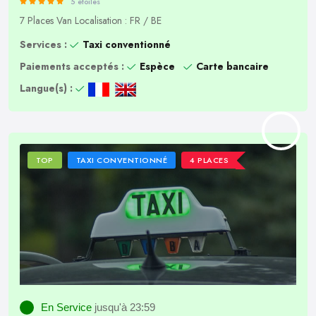
5 étoiles
7 Places
Van
Localisation : FR / BE
Services :
Taxi conventionné
Paiements acceptés :
Espèce
Carte bancaire
Langue(s) :
TOP
TAXI CONVENTIONNÉ
4 PLACES
En Service
jusqu'à 23:59