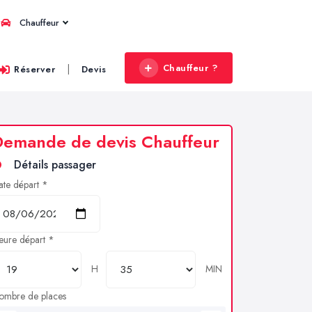
Chauffeur
Chauffeur ?
|
Réserver
Devis
Demande de devis Chauffeur
Détails passager
ate départ *
eure départ *
H
MIN
ombre de places