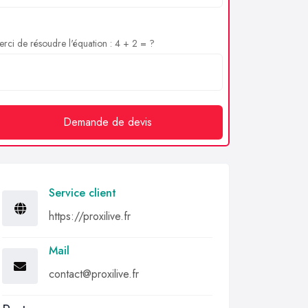
rci de résoudre l'équation : 4 + 2 = ?
Demande de devis
Service client
https://proxilive.fr
Mail
contact@proxilive.fr