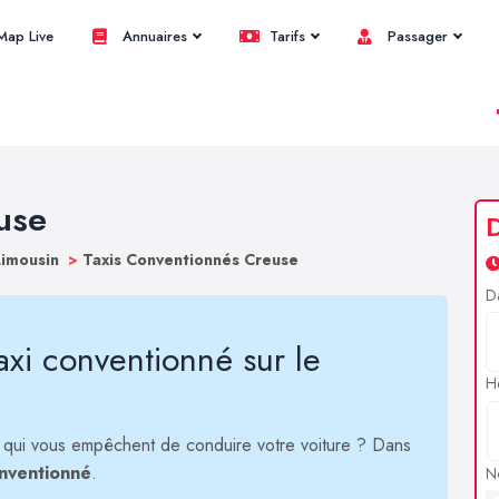
ap Live
Annuaires
Tarifs
Passager
use
Limousin
>
Taxis Conventionnés Creuse
D
axi conventionné sur le
H
 qui vous empêchent de conduire votre voiture ? Dans
onventionné
.
N