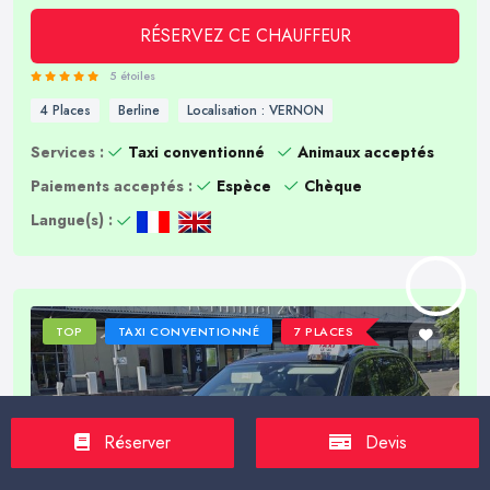
RÉSERVEZ CE CHAUFFEUR
5 étoiles
4 Places
Berline
Localisation : VERNON
Services :
Taxi conventionné
Animaux acceptés
Paiements acceptés :
Espèce
Chèque
Langue(s) :
TOP
TAXI CONVENTIONNÉ
7 PLACES
Réserver
Devis