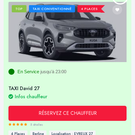
TOP
TAXI CONVENTIONNÉ
4 PLACES
En Service
jusqu'à 23:00
TAXI David 27
Infos chauffeur
RÉSERVEZ CE CHAUFFEUR
5 étoiles
4 Places
Berline
Localisation : EVREUX 27