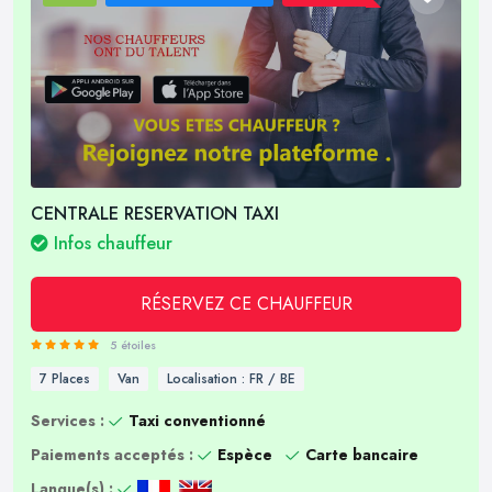
CENTRALE RESERVATION TAXI
Infos chauffeur
RÉSERVEZ CE CHAUFFEUR
5 étoiles
7 Places
Van
Localisation : FR / BE
Services :
Taxi conventionné
Paiements acceptés :
Espèce
Carte bancaire
Langue(s) :