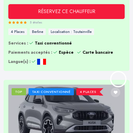
RÉSERVEZ CE CHAUFFEUR
5 étoiles
4 Places
Berline
Localisation : Toutainville
Services :
Taxi conventionné
Paiements acceptés :
Espèce
Carte bancaire
Langue(s) :
TOP
TAXI CONVENTIONNÉ
4 PLACES