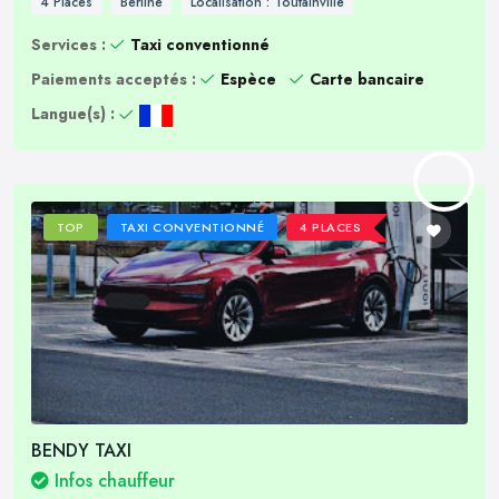
4 Places
Berline
Localisation : Toutainville
Services :
Taxi conventionné
Paiements acceptés :
Espèce
Carte bancaire
Langue(s) :
TOP
TAXI CONVENTIONNÉ
4 PLACES
BENDY TAXI
Infos chauffeur