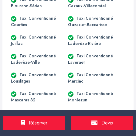
Blousson-Sérian
Cazaux-Villecomtal
Taxi Conventionné
Taxi Conventionné
Courties
Gazax-et-Baccarisse
Taxi Conventionné
Taxi Conventionné
Juillac
Ladevèze-Rivière
Taxi Conventionné
Taxi Conventionné
Ladevèze-Ville
Laveraët
Taxi Conventionné
Taxi Conventionné
Louslitges
Marciac
Taxi Conventionné
Taxi Conventionné
Mascaras 32
Monlezun
Taxi Conventionné
Taxi Conventionné
Pallanne
Peyrusse-Vieille
Réserver
Devis
Taxi Conventionné
Taxi Conventionné Saint-