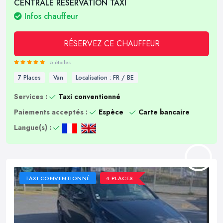
CENTRALE RESERVATION TAXI
Infos chauffeur
RÉSERVEZ CE CHAUFFEUR
5 étoiles
7 Places
Van
Localisation : FR / BE
Services :
Taxi conventionné
Paiements acceptés :
Espèce
Carte bancaire
Langue(s) :
TAXI CONVENTIONNÉ
4 PLACES