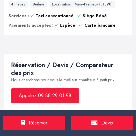
4 Places
Berline
Localisation : Mery-Premecy (51390)
Services :
Taxi conventionné
Siège Bébé
Paiements acceptés :
Espèce
Carte bancaire
Réservation / Devis / Comparateur
des prix
Nous cherchons pour vous le meilleur chauffeur à petit prix
Appelez 09 88 29 01 98
Réserver
Devis
Taxis dans Les villes de Marne