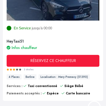
En Service
jusqu'à 00:00
HeyTaxi51
Infos chauffeur
RÉSERVEZ CE CHAUFFEUR
3 étoiles
4 Places
Berline
Localisation : Mery-Premecy (51390)
Services :
Taxi conventionné
Siège Bébé
Paiements acceptés :
Espèce
Carte bancaire