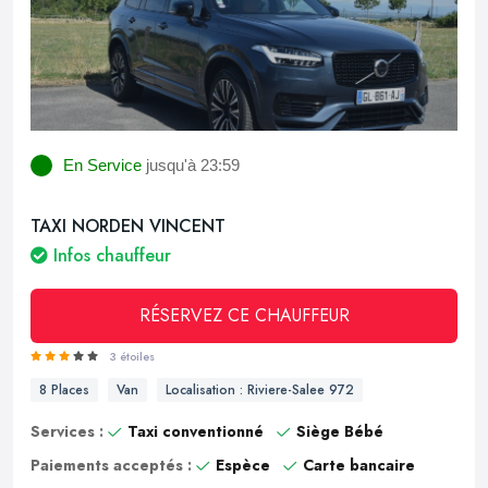
En Service
jusqu'à 23:59
TAXI NORDEN VINCENT
Infos chauffeur
RÉSERVEZ CE CHAUFFEUR
3 étoiles
8 Places
Van
Localisation : Riviere-Salee 972
Services :
Taxi conventionné
Siège Bébé
Paiements acceptés :
Espèce
Carte bancaire