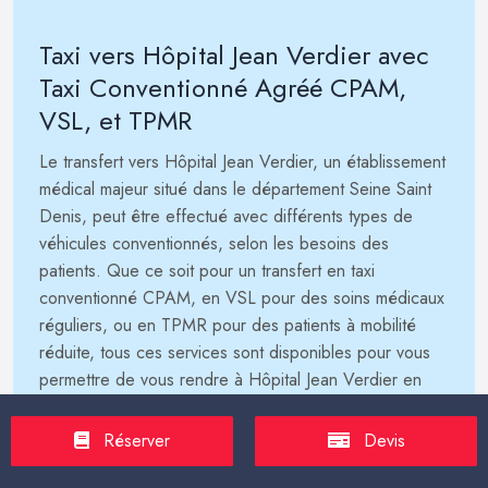
Taxi vers Hôpital Jean Verdier avec
Taxi Conventionné Agréé CPAM,
VSL, et TPMR
Le transfert vers Hôpital Jean Verdier, un établissement
médical majeur situé dans le département Seine Saint
Denis, peut être effectué avec différents types de
véhicules conventionnés, selon les besoins des
patients. Que ce soit pour un transfert en taxi
conventionné CPAM, en VSL pour des soins médicaux
réguliers, ou en TPMR pour des patients à mobilité
réduite, tous ces services sont disponibles pour vous
permettre de vous rendre à Hôpital Jean Verdier en
toute sécurité et confort. Nos chauffeurs expérimentés
connaissent parfaitement l’établissement et ses
Réserver
Devis
environs, assurant ainsi un trajet fluide et ponctuel.