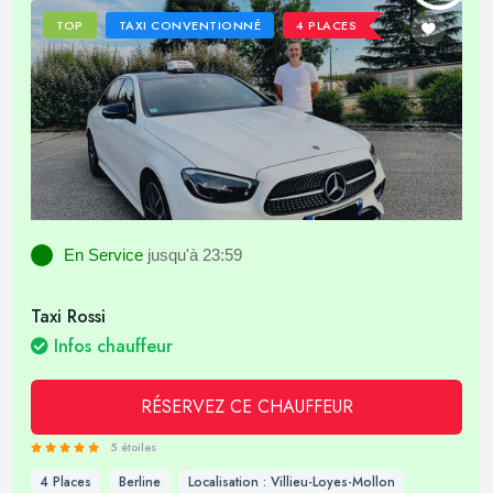
TOP
TAXI CONVENTIONNÉ
4 PLACES
En Service
jusqu'à 23:59
Taxi Rossi
Infos chauffeur
RÉSERVEZ CE CHAUFFEUR
5 étoiles
4 Places
Berline
Localisation : Villieu-Loyes-Mollon