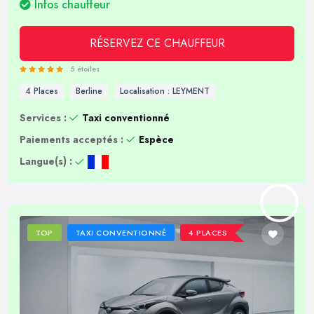
Infos chauffeur
RÉSERVEZ CE CHAUFFEUR
5 étoiles
4 Places
Berline
Localisation : LEYMENT
Services :
Taxi conventionné
Paiements acceptés :
Espèce
Langue(s) :
TOP
TAXI CONVENTIONNÉ
4 PLACES