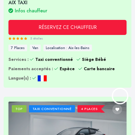
AIX TAXI
Infos chauffeur
RÉSERVEZ CE CHAUFFEUR
5 étoiles
7 Places
Van
Localisation : Aix-les-Bains
Services :
Taxi conventionné
Siège Bébé
Paiements acceptés :
Espèce
Carte bancaire
Langue(s) :
TOP
TAXI CONVENTIONNÉ
4 PLACES