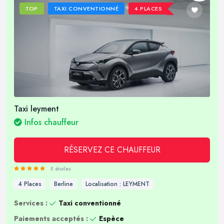
TOP
TAXI CONVENTIONNÉ
4 PLACES
Taxi leyment
Infos chauffeur
RÉSERVEZ CE CHAUFFEUR
5 étoiles
4 Places
Berline
Localisation : LEYMENT
Services :
Taxi conventionné
Paiements acceptés :
Espèce