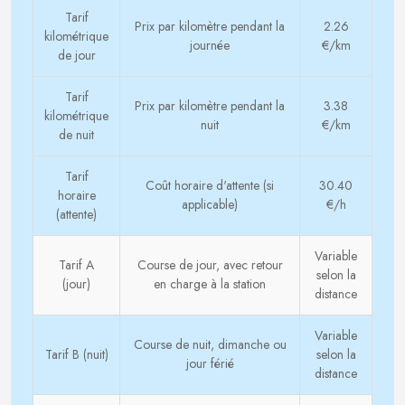
Tarif
Prix par kilomètre pendant la
2.26
kilométrique
journée
€/km
de jour
Tarif
Prix par kilomètre pendant la
3.38
kilométrique
nuit
€/km
de nuit
Tarif
Coût horaire d'attente (si
30.40
horaire
applicable)
€/h
(attente)
Variable
Tarif A
Course de jour, avec retour
selon la
(jour)
en charge à la station
distance
Variable
Course de nuit, dimanche ou
Tarif B (nuit)
selon la
jour férié
distance