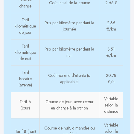
Coût initial de la course
2.65 €
charge
Tarif
Prix par kilomètre pendant la
2.36
kilométrique
journée
€/km
de jour
Tarif
Prix par kilomètre pendant la
3.51
kilométrique
nuit
€/km
de nuit
Tarif
Coût horaire d'attente (si
20.78
horaire
applicable)
€/h
(attente)
Variable
Tarif A
Course de jour, avec retour
selon la
(jour)
en charge à la station
distance
Variable
Course de nuit, dimanche ou
Tarif B (nuit)
selon la