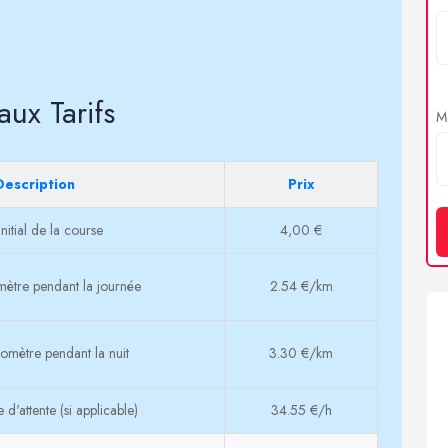
aux Tarifs
Me
Description
Prix
nitial de la course
4,00 €
omètre pendant la journée
2.54 €/km
ilomètre pendant la nuit
3.30 €/km
 d'attente (si applicable)
34.55 €/h