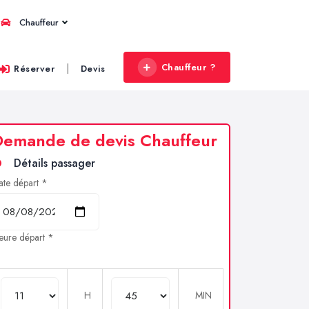
Chauffeur
Chauffeur ?
|
Réserver
Devis
Demande de devis Chauffeur
Détails passager
ate départ *
eure départ *
H
MIN