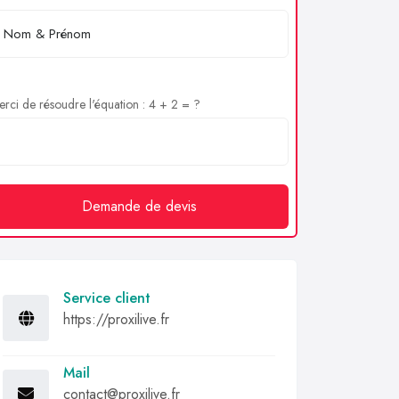
rci de résoudre l'équation : 4 + 2 = ?
Demande de devis
Service client
https://proxilive.fr
Mail
contact@proxilive.fr