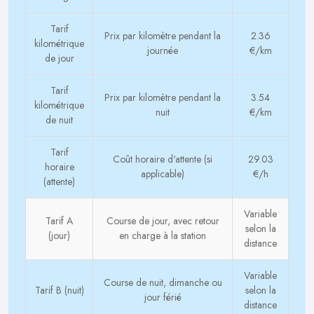
Tarif
Prix par kilomètre pendant la
2.36
kilométrique
journée
€/km
de jour
Tarif
Prix par kilomètre pendant la
3.54
kilométrique
nuit
€/km
de nuit
Tarif
Coût horaire d'attente (si
29.03
horaire
applicable)
€/h
(attente)
Variable
Tarif A
Course de jour, avec retour
selon la
(jour)
en charge à la station
distance
Variable
Course de nuit, dimanche ou
Tarif B (nuit)
selon la
jour férié
distance