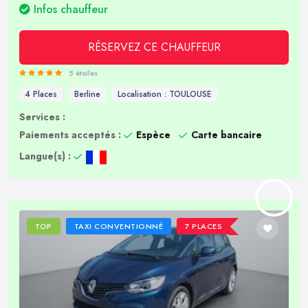
Infos chauffeur
RÉSERVEZ CE CHAUFFEUR
5 étoiles
4 Places
Berline
Localisation : TOULOUSE
Services :
Paiements acceptés :
Espèce
Carte bancaire
Langue(s) :
TOP
TAXI CONVENTIONNÉ
7 PLACES