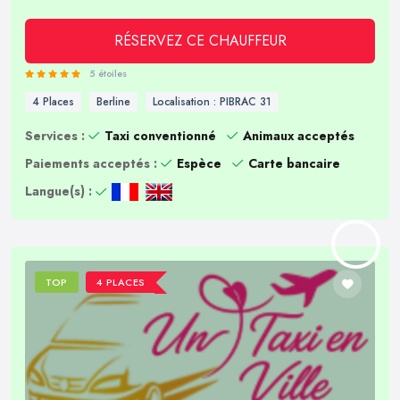
RÉSERVEZ CE CHAUFFEUR
5 étoiles
4 Places
Berline
Localisation : PIBRAC 31
Services :
Taxi conventionné
Animaux acceptés
Paiements acceptés :
Espèce
Carte bancaire
Langue(s) :
TOP
4 PLACES