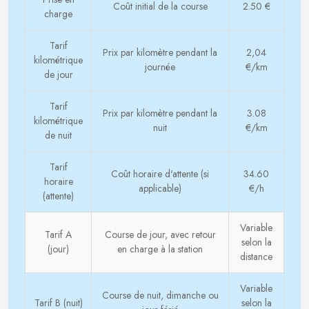
Coût initial de la course
2.50 €
charge
Tarif
Prix par kilomètre pendant la
2,04
kilométrique
journée
€/km
de jour
Tarif
Prix par kilomètre pendant la
3.08
kilométrique
nuit
€/km
de nuit
Tarif
Coût horaire d'attente (si
34.60
horaire
applicable)
€/h
(attente)
Variable
Tarif A
Course de jour, avec retour
selon la
(jour)
en charge à la station
distance
Variable
Course de nuit, dimanche ou
Tarif B (nuit)
selon la