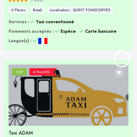
5 étoiles
4 Places
Break
Localisation : QUINT FONSEGRIVES
Services :
Taxi conventionné
Paiements acceptés :
Espèce
Carte bancaire
Langue(s) :
TOP
4 PLACES
Taxi ADAM