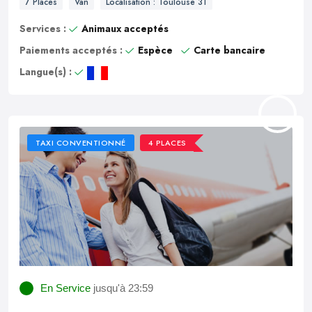
7 Places
Van
Localisation : Toulouse 31
Services :
Animaux acceptés
Paiements acceptés :
Espèce
Carte bancaire
Langue(s) :
TAXI CONVENTIONNÉ
4 PLACES
En Service
jusqu'à 23:59