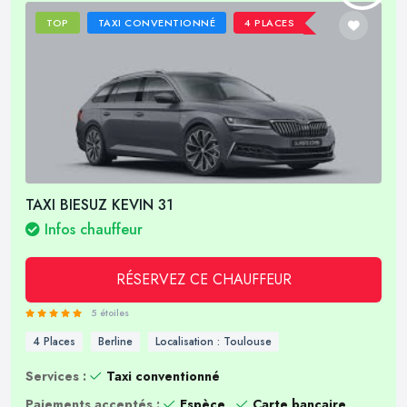
TOP
TAXI CONVENTIONNÉ
4 PLACES
TAXI BIESUZ KEVIN 31
Infos chauffeur
RÉSERVEZ CE CHAUFFEUR
5 étoiles
4 Places
Berline
Localisation : Toulouse
Services :
Taxi conventionné
Paiements acceptés :
Espèce
Carte bancaire