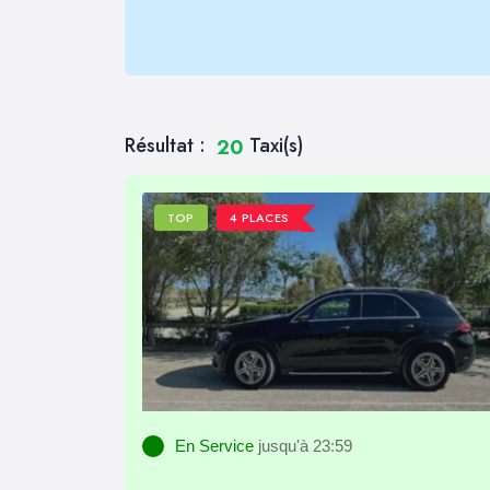
Résultat :
Taxi(s)
20
TOP
4 PLACES
En Service
jusqu'à 23:59