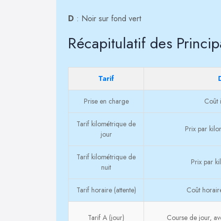
D
: Noir sur fond vert
Récapitulatif des Princip
Tarif
Prise en charge
Coût i
Tarif kilométrique de
Prix par kil
jour
Tarif kilométrique de
Prix par k
nuit
Tarif horaire (attente)
Coût horaire
Tarif A (jour)
Course de jour, ave