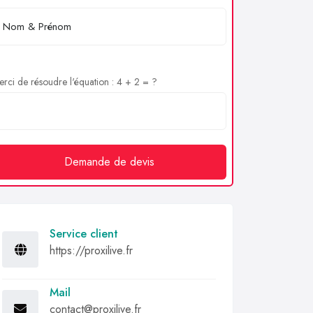
rci de résoudre l'équation : 4 + 2 = ?
Demande de devis
Service client
https://proxilive.fr
Mail
contact@proxilive.fr