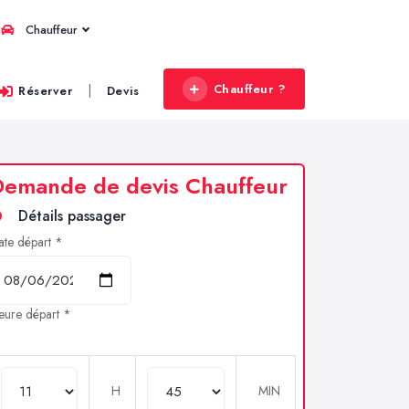
Chauffeur
Chauffeur ?
|
Réserver
Devis
Demande de devis Chauffeur
Détails passager
ate départ *
eure départ *
H
MIN