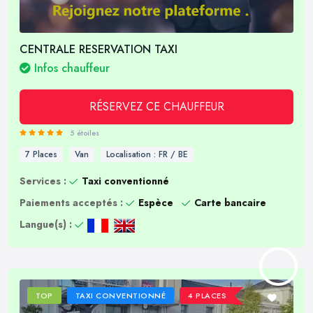
CENTRALE RESERVATION TAXI
Infos chauffeur
RÉSERVEZ CE CHAUFFEUR
5 étoiles
7 Places
Van
Localisation : FR / BE
Services :
Taxi conventionné
Paiements acceptés :
Espèce
Carte bancaire
Langue(s) :
TOP
TAXI CONVENTIONNÉ
4 PLACES