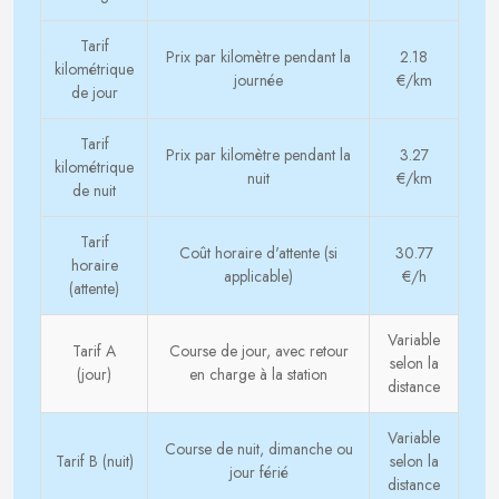
Tarif
Prix par kilomètre pendant la
2.18
kilométrique
journée
€/km
de jour
Tarif
Prix par kilomètre pendant la
3.27
kilométrique
nuit
€/km
de nuit
Tarif
Coût horaire d'attente (si
30.77
horaire
applicable)
€/h
(attente)
Variable
Tarif A
Course de jour, avec retour
selon la
(jour)
en charge à la station
distance
Variable
Course de nuit, dimanche ou
Tarif B (nuit)
selon la
jour férié
distance