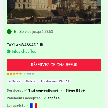
En Service
jusqu'à 23:59
TAXI AMBASSADEUR
Infos chauffeur
RÉSERVEZ CE CHAUFFEUR
5 étoiles
4 Places
Berline
Localisation : PAU 64
Services :
Taxi conventionné
Siège Bébé
Paiements acceptés :
Espèce
Langue(s) :