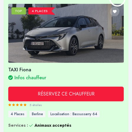
TOP
4 PLACES
TAXI Fiona
Infos chauffeur
RÉSERVEZ CE CHAUFFEUR
5 étoiles
4 Places
Berline
Localisation : Bassussarry 64
Services :
Animaux acceptés