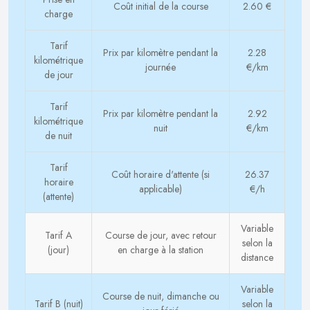
Coût initial de la course
2.60 €
charge
Tarif
Prix par kilomètre pendant la
2.28
kilométrique
journée
€/km
de jour
Tarif
Prix par kilomètre pendant la
2.92
kilométrique
nuit
€/km
de nuit
Tarif
Coût horaire d'attente (si
26.37
horaire
applicable)
€/h
(attente)
Variable
Tarif A
Course de jour, avec retour
selon la
(jour)
en charge à la station
distance
Variable
Course de nuit, dimanche ou
Tarif B (nuit)
selon la