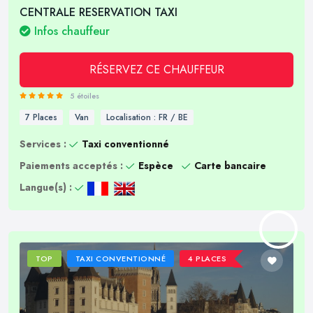
CENTRALE RESERVATION TAXI
Infos chauffeur
RÉSERVEZ CE CHAUFFEUR
5 étoiles
7 Places
Van
Localisation : FR / BE
Services :
Taxi conventionné
Paiements acceptés :
Espèce
Carte bancaire
Langue(s) :
TOP
TAXI CONVENTIONNÉ
4 PLACES