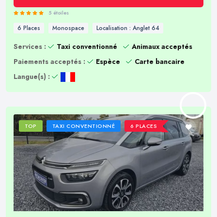
5 étoiles
6 Places
Monospace
Localisation : Anglet 64
Services :
Taxi conventionné
Animaux acceptés
Paiements acceptés :
Espèce
Carte bancaire
Langue(s) :
TOP
TAXI CONVENTIONNÉ
6 PLACES