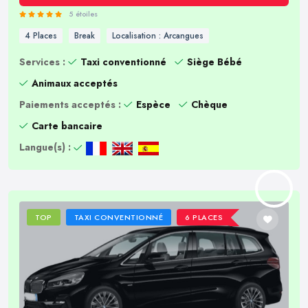
5 étoiles
4 Places
Break
Localisation : Arcangues
Services :
Taxi conventionné
Siège Bébé
Animaux acceptés
Paiements acceptés :
Espèce
Chèque
Carte bancaire
Langue(s) :
TOP
TAXI CONVENTIONNÉ
6 PLACES