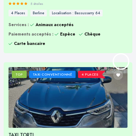
5 étoiles
4 Places
Berline
Localisation : Bassussarry 64
Services :
Animaux acceptés
Paiements acceptés :
Espèce
Chèque
Carte bancaire
TOP
TAXI CONVENTIONNÉ
4 PLACES
TAXI TORTI