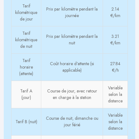
Tarif
Prix par kilomètre pendant la
2.14
kilométrique
journée
€/km
de jour
Tarif
Prix par kilomètre pendant la
3.21
kilométrique
nuit
€/km
de nuit
Tarif
Coût horaire d'attente (si
27.84
horaire
applicable)
€/h
(attente)
Variable
Tarif A
Course de jour, avec retour
selon la
(jour)
en charge à la station
distance
Variable
Course de nuit, dimanche ou
Tarif B (nuit)
selon la
jour férié
distance