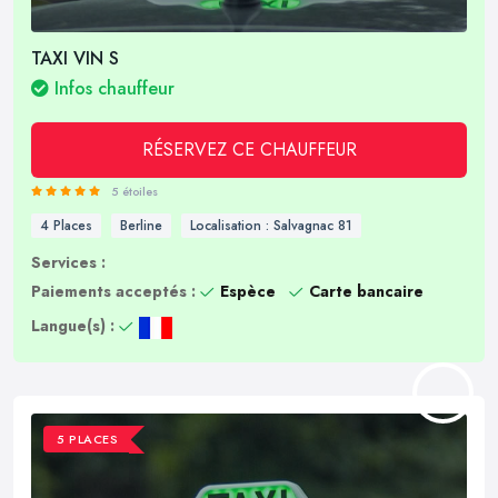
TAXI VIN S
Infos chauffeur
RÉSERVEZ CE CHAUFFEUR
5 étoiles
4 Places
Berline
Localisation : Salvagnac 81
Services :
Paiements acceptés :
Espèce
Carte bancaire
Langue(s) :
5 PLACES