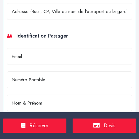
Identification Passager
Réserver
Devis
Merci de résoudre l'équation : 4 + 2 = ?