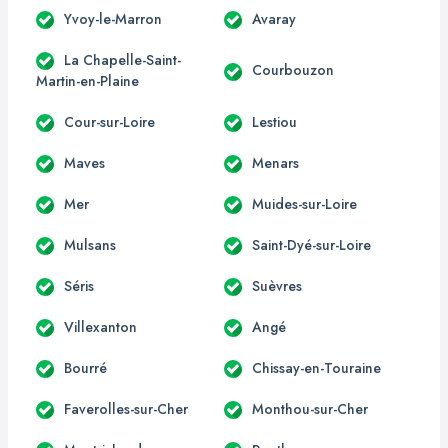
Yvoy-le-Marron
Avaray
La Chapelle-Saint-
Courbouzon
Martin-en-Plaine
Cour-sur-Loire
Lestiou
Maves
Menars
Mer
Muides-sur-Loire
Mulsans
Saint-Dyé-sur-Loire
Séris
Suèvres
Villexanton
Angé
Bourré
Chissay-en-Touraine
Faverolles-sur-Cher
Monthou-sur-Cher