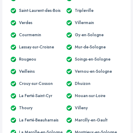
Saint-Laurent-des-Bois
Tripleville
Verdes
Villermain
Courmemin
Gy-en-Sologne
Lassay-sur-Croisne
Mur-de-Sologne
Rougeou
Soings-en-Sologne
Veilleins
Vernou-en-Sologne
Crouy-sur-Cosson
Dhuizon
La Ferté-Saint-Cyr
Nouan-sur-Loire
Thoury
Villeny
La Ferté-Beauharnais
Marcilly-en-Gault
La Marolle-en-Sologne
Montrieux-en-Sologne