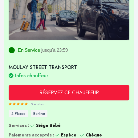
En Service
jusqu'à 23:59
MOULAY STREET TRANSPORT
Infos chauffeur
RÉSERVEZ CE CHAUFFEUR
5 étoiles
4 Places
Berline
Services :
Siège Bébé
Paiements acceptés :
Espèce
Chèque