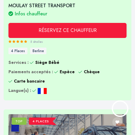
MOULAY STREET TRANSPORT
Infos chauffeur
RÉSERVEZ CE CHAUFFEUR
5 étoiles
4 Places
Berline
Services :
Siège Bébé
Paiements acceptés :
Espèce
Chèque
Carte bancaire
Langue(s) :
TOP
4 PLACES