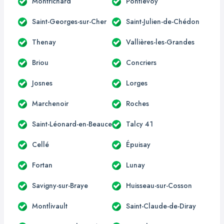
Montrichard
Pontlevoy
Saint-Georges-sur-Cher
Saint-Julien-de-Chédon
Thenay
Vallières-les-Grandes
Briou
Concriers
Josnes
Lorges
Marchenoir
Roches
Saint-Léonard-en-Beauce
Talcy 41
Cellé
Épuisay
Fortan
Lunay
Savigny-sur-Braye
Huisseau-sur-Cosson
Montlivault
Saint-Claude-de-Diray