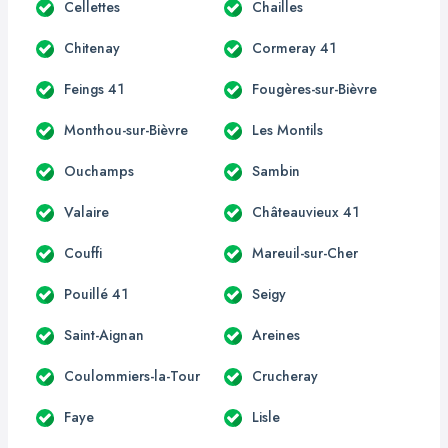
Cellettes
Chailles
Chitenay
Cormeray 41
Feings 41
Fougères-sur-Bièvre
Monthou-sur-Bièvre
Les Montils
Ouchamps
Sambin
Valaire
Châteauvieux 41
Couffi
Mareuil-sur-Cher
Pouillé 41
Seigy
Saint-Aignan
Areines
Coulommiers-la-Tour
Crucheray
Faye
Lisle