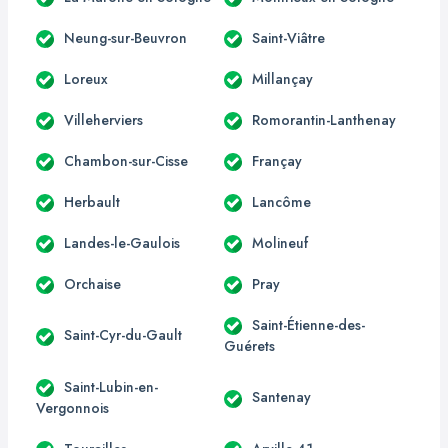
Neung-sur-Beuvron
Saint-Viâtre
Loreux
Millançay
Villeherviers
Romorantin-Lanthenay
Chambon-sur-Cisse
Françay
Herbault
Lancôme
Landes-le-Gaulois
Molineuf
Orchaise
Pray
Saint-Étienne-des-
Saint-Cyr-du-Gault
Guérets
Saint-Lubin-en-
Santenay
Vergonnois