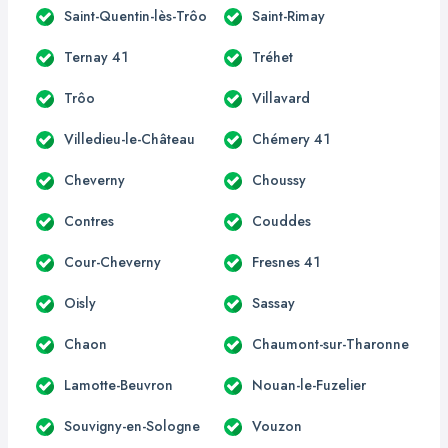
Saint-Quentin-lès-Trôo
Saint-Rimay
Ternay 41
Tréhet
Trôo
Villavard
Villedieu-le-Château
Chémery 41
Cheverny
Choussy
Contres
Couddes
Cour-Cheverny
Fresnes 41
Oisly
Sassay
Chaon
Chaumont-sur-Tharonne
Lamotte-Beuvron
Nouan-le-Fuzelier
Souvigny-en-Sologne
Vouzon