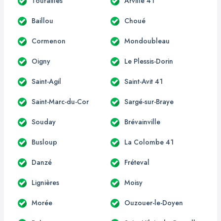
Tourailles
Arville 41
Baillou
Choué
Cormenon
Mondoubleau
Oigny
Le Plessis-Dorin
Saint-Agil
Saint-Avit 41
Saint-Marc-du-Cor
Sargé-sur-Braye
Souday
Brévainville
Busloup
La Colombe 41
Danzé
Fréteval
Lignières
Moisy
Morée
Ouzouer-le-Doyen