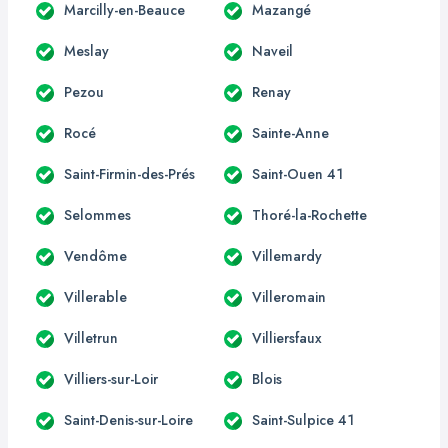
Marcilly-en-Beauce
Mazangé
Meslay
Naveil
Pezou
Renay
Rocé
Sainte-Anne
Saint-Firmin-des-Prés
Saint-Ouen 41
Selommes
Thoré-la-Rochette
Vendôme
Villemardy
Villerable
Villeromain
Villetrun
Villiersfaux
Villiers-sur-Loir
Blois
Saint-Denis-sur-Loire
Saint-Sulpice 41