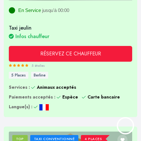
En Service
jusqu'à 00:00
Taxi jeulin
Infos chauffeur
RÉSERVEZ CE CHAUFFEUR
5 étoiles
5 Places
Berline
Services :
Animaux acceptés
Paiements acceptés :
Espèce
Carte bancaire
Langue(s) :
TOP
TAXI CONVENTIONNÉ
4 PLACES