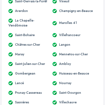
Saint-Gervais-la-Forêt
Vineuil
Averdon
Champigny-en-Beauce
La Chapelle-
Marolles 41
Vendômoise
Saint-Bohaire
Villefrancoeur
Châtres-sur-Cher
Langon
Maray
Mennetou-sur-Cher
Saint-Julien-sur-Cher
Ambloy
Gombergean
Huisseau-en-Beauce
Lancé
Nourray
Prunay-Cassereau
Saint-Gourgon
Sasnières
Villechauve