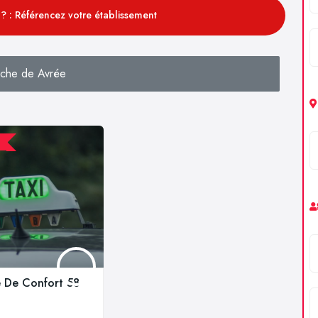
? : Référencez votre établissement
che de Avrée
e De Confort 58