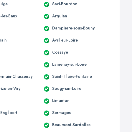
ulge
Saxi-Bourdon
-les-Eaux
Arquian
Dampierre-sous-Bouhy
rain
Avril-sur-Loire
Cossaye
Lamenay-sur-Loire
ermain-Chassenay
Saint-Hilaire-Fontaine
rize-en-Viry
Sougy-sur-Loire
l
Limanton
Engilbert
Sermages
Beaumont-Sardolles