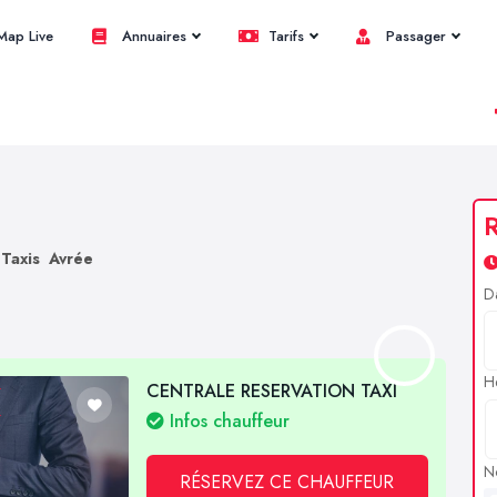
ap Live
Annuaires
Tarifs
Passager
R
Taxis Avrée
D
H
CENTRALE RESERVATION TAXI
Infos chauffeur
N
RÉSERVEZ CE CHAUFFEUR