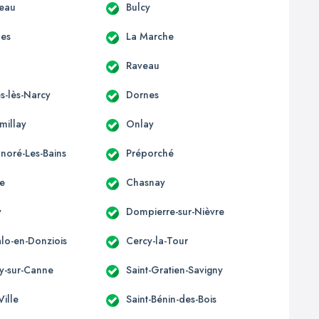
eau
Bulcy
nes
La Marche
Raveau
s-lès-Narcy
Dornes
millay
Onlay
onoré-Les-Bains
Préporché
e
Chasnay
y
Dompierre-sur-Nièvre
alo-en-Donziois
Cercy-la-Tour
y-sur-Canne
Saint-Gratien-Savigny
Ville
Saint-Bénin-des-Bois