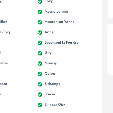
y
Épiry
Magny-Lormes
illon
Mouron-sur-Yonne
s-Épiry
Arthel
Beaumont-la-Ferrière
l
Giry
oison
Moussy
Oulon
onnot
Sichamps
y
Brèves
Billy-sur-Oisy