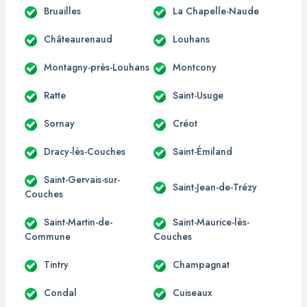
Bruailles
La Chapelle-Naude
Châteaurenaud
Louhans
Montagny-près-Louhans
Montcony
Ratte
Saint-Usuge
Sornay
Créot
Dracy-lès-Couches
Saint-Émiland
Saint-Gervais-sur-
Saint-Jean-de-Trézy
Couches
Saint-Martin-de-
Saint-Maurice-lès-
Commune
Couches
Tintry
Champagnat
Condal
Cuiseaux