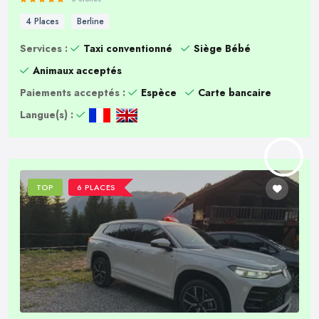
4 Places
Berline
Services :
Taxi conventionné
Siège Bébé
Animaux acceptés
Paiements acceptés :
Espèce
Carte bancaire
Langue(s) :
TOP
6 PLACES