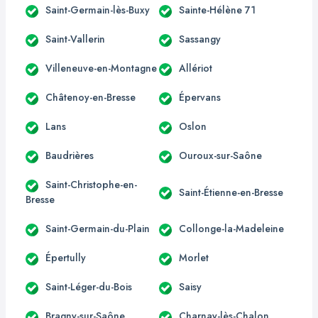
Saint-Germain-lès-Buxy
Sainte-Hélène 71
Saint-Vallerin
Sassangy
Villeneuve-en-Montagne
Allériot
Châtenoy-en-Bresse
Épervans
Lans
Oslon
Baudrières
Ouroux-sur-Saône
Saint-Christophe-en-
Saint-Étienne-en-Bresse
Bresse
Saint-Germain-du-Plain
Collonge-la-Madeleine
Épertully
Morlet
Saint-Léger-du-Bois
Saisy
Bragny-sur-Saône
Charnay-lès-Chalon