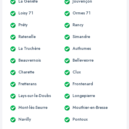
La Genête
Jouvençon
Loisy 71
Ormes 71
Préty
Rancy
Ratenelle
Simandre
La Truchère
Authumes
Beauvernois
Bellevesvre
Charette
Clux
Fretterans
Frontenard
Lays-sur-le-Doubs
Longepierre
Mont-lès-Seurre
Mouthier-en-Bresse
Navilly
Pontoux