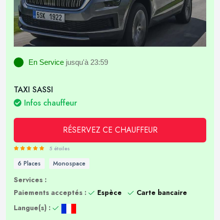
En Service
jusqu'à 23:59
TAXI SASSI
Infos chauffeur
RÉSERVEZ CE CHAUFFEUR
5 étoiles
6 Places
Monospace
Services :
Paiements acceptés :
Espèce
Carte bancaire
Langue(s) :