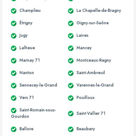
Champlieu
La Chapelle-de-Bragny
Étrigny
Gigny-sur-Saône
Jugy
Laives
Lalheue
Mancey
Marnay 71
Montceaux-Ragny
Nanton
Saint-Ambreuil
Sennecey-le-Grand
Varennes-le-Grand
Vers 71
Pouilloux
Saint-Romain-sous-
Saint-Vallier 71
Gourdon
Ballore
Beaubery