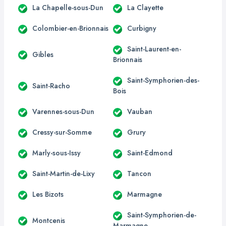
La Chapelle-sous-Dun
La Clayette
Colombier-en-Brionnais
Curbigny
Saint-Laurent-en-
Gibles
Brionnais
Saint-Symphorien-des-
Saint-Racho
Bois
Varennes-sous-Dun
Vauban
Cressy-sur-Somme
Grury
Marly-sous-Issy
Saint-Edmond
Saint-Martin-de-Lixy
Tancon
Les Bizots
Marmagne
Saint-Symphorien-de-
Montcenis
Marmagne