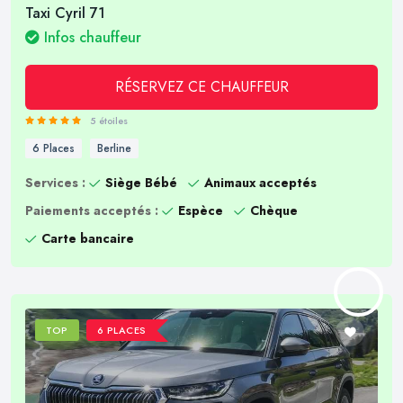
Taxi Cyril 71
Infos chauffeur
RÉSERVEZ CE CHAUFFEUR
5 étoiles
6 Places
Berline
Services :
Siège Bébé
Animaux acceptés
Paiements acceptés :
Espèce
Chèque
Carte bancaire
TOP
6 PLACES