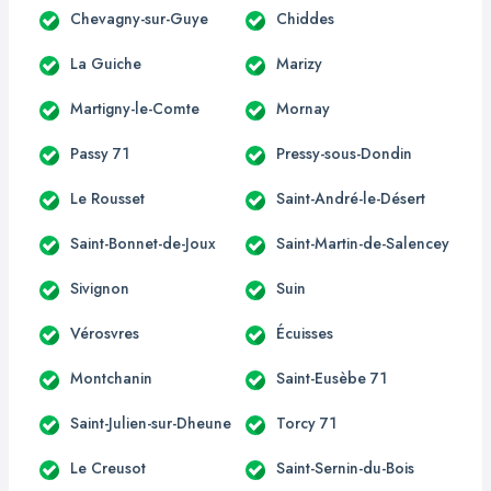
Chevagny-sur-Guye
Chiddes
La Guiche
Marizy
Martigny-le-Comte
Mornay
Passy 71
Pressy-sous-Dondin
Le Rousset
Saint-André-le-Désert
Saint-Bonnet-de-Joux
Saint-Martin-de-Salencey
Sivignon
Suin
Vérosvres
Écuisses
Montchanin
Saint-Eusèbe 71
Saint-Julien-sur-Dheune
Torcy 71
Le Creusot
Saint-Sernin-du-Bois