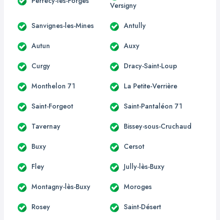
Perrecy-les-Forges
Versigny
Sanvignes-les-Mines
Antully
Autun
Auxy
Curgy
Dracy-Saint-Loup
Monthelon 71
La Petite-Verrière
Saint-Forgeot
Saint-Pantaléon 71
Tavernay
Bissey-sous-Cruchaud
Buxy
Cersot
Fley
Jully-lès-Buxy
Montagny-lès-Buxy
Moroges
Rosey
Saint-Désert