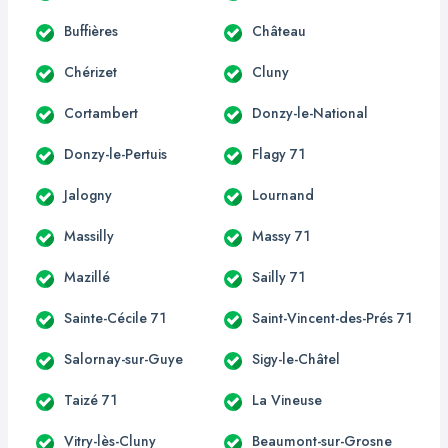
Buffières
Château
Chérizet
Cluny
Cortambert
Donzy-le-National
Donzy-le-Pertuis
Flagy 71
Jalogny
Lournand
Massilly
Massy 71
Mazillé
Sailly 71
Sainte-Cécile 71
Saint-Vincent-des-Prés 71
Salornay-sur-Guye
Sigy-le-Châtel
Taizé 71
La Vineuse
Vitry-lès-Cluny
Beaumont-sur-Grosne