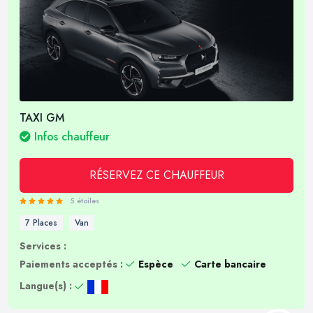
TAXI GM
Infos chauffeur
RÉSERVEZ CE CHAUFFEUR
5 étoiles
7 Places
Van
Services :
Paiements acceptés :
Espèce
Carte bancaire
Langue(s) :