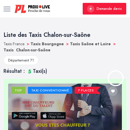
Demande devis
Liste des Taxis Chalon-sur-Saône
Taxis France
>
Taxis Bourgogne
>
Taxis Saône et Loire
>
Taxis Chalon-sur-Saône
Département 71
Résultat :
Taxi(s)
5
TOP
TAXI CONVENTIONNÉ
7 PLACES