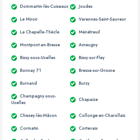
Dommartin-lès-Cuiseaux
Joudes
Le Miroir
Varennes-Saint-Sauveur
La Chapelle-Thècle
Ménétreuil
Montpont-en-Bresse
Ameugny
Bissy-sous-Uxelles
Bissy-sur-Fley
Bonnay 71
Bresse-sur-Grosne
Burnand
Burzy
Champagny-sous-
Chapaize
Uxelles
Chissey-lès-Mâcon
Collonge-en-Charollais
Cormatin
Cortevaix