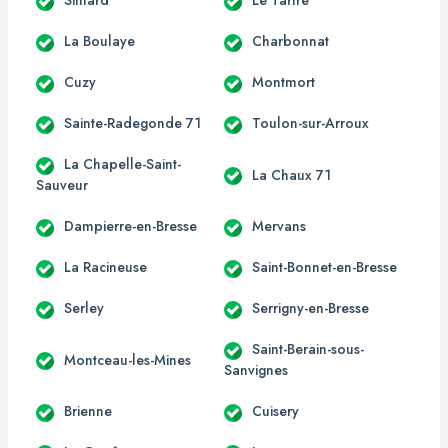
Simard
Le Tartre
La Boulaye
Charbonnat
Cuzy
Montmort
Sainte-Radegonde 71
Toulon-sur-Arroux
La Chapelle-Saint-
La Chaux 71
Sauveur
Dampierre-en-Bresse
Mervans
La Racineuse
Saint-Bonnet-en-Bresse
Serley
Serrigny-en-Bresse
Saint-Berain-sous-
Montceau-les-Mines
Sanvignes
Brienne
Cuisery