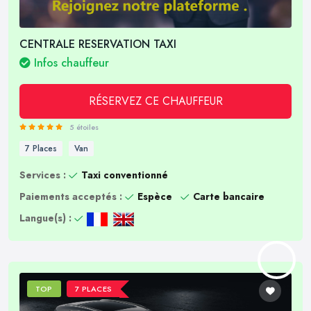
CENTRALE RESERVATION TAXI
Infos chauffeur
RÉSERVEZ CE CHAUFFEUR
5 étoiles
7 Places
Van
Services :
Taxi conventionné
Paiements acceptés :
Espèce
Carte bancaire
Langue(s) :
TOP
7 PLACES