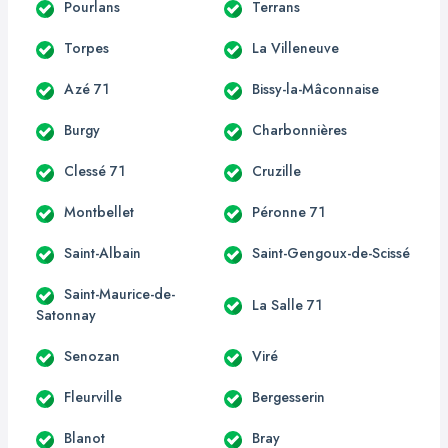
Pourlans
Terrans
Torpes
La Villeneuve
Azé 71
Bissy-la-Mâconnaise
Burgy
Charbonnières
Clessé 71
Cruzille
Montbellet
Péronne 71
Saint-Albain
Saint-Gengoux-de-Scissé
Saint-Maurice-de-
La Salle 71
Satonnay
Senozan
Viré
Fleurville
Bergesserin
Blanot
Bray