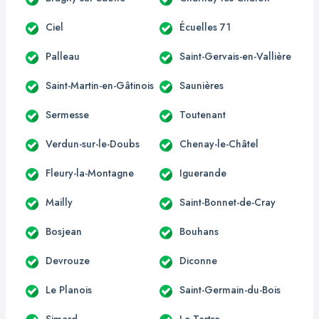
Ciel
Écuelles 71
Palleau
Saint-Gervais-en-Vallière
Saint-Martin-en-Gâtinois
Saunières
Sermesse
Toutenant
Verdun-sur-le-Doubs
Chenay-le-Châtel
Fleury-la-Montagne
Iguerande
Mailly
Saint-Bonnet-de-Cray
Bosjean
Bouhans
Devrouze
Diconne
Le Planois
Saint-Germain-du-Bois