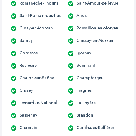
Romanèche-Thorins
Saint-Amour-Bellevue
Saint-Romain-des-Îles
Anost
Cussy-en-Morvan
Roussillon-en-Morvan
Barnay
Chissey-en-Morvan
Cordesse
Igornay
Reclesne
Sommant
Chalon-sur-Saône
Champforgeuil
Crissey
Fragnes
Lessard-le-National
La Loyère
Sassenay
Brandon
Clermain
Curtil-sous-Buffières