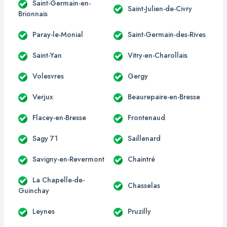
Saint-Germain-en-
Saint-Julien-de-Civry
Brionnais
Paray-le-Monial
Saint-Germain-des-Rives
Saint-Yan
Vitry-en-Charollais
Volesvres
Gergy
Verjux
Beaurepaire-en-Bresse
Flacey-en-Bresse
Frontenaud
Sagy 71
Saillenard
Savigny-en-Revermont
Chaintré
La Chapelle-de-
Chasselas
Guinchay
Leynes
Pruzilly