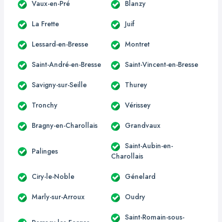
Vaux-en-Pré
Blanzy
La Frette
Juif
Lessard-en-Bresse
Montret
Saint-André-en-Bresse
Saint-Vincent-en-Bresse
Savigny-sur-Seille
Thurey
Tronchy
Vérissey
Bragny-en-Charollais
Grandvaux
Saint-Aubin-en-
Palinges
Charollais
Ciry-le-Noble
Génelard
Marly-sur-Arroux
Oudry
Saint-Romain-sous-