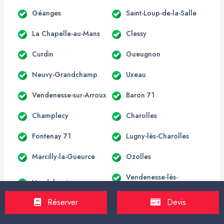
Géanges
Saint-Loup-de-la-Salle
La Chapelle-au-Mans
Clessy
Curdin
Gueugnon
Neuvy-Grandchamp
Uxeau
Vendenesse-sur-Arroux
Baron 71
Champlecy
Charolles
Fontenay 71
Lugny-lès-Charolles
Marcilly-la-Gueurce
Ozolles
Vendenesse-lès-
Vaudebarrier
Charolles
Réserver
Devis
Viry 71
Saint-Martin-Belle-Roche