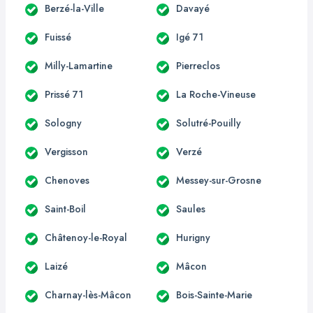
Berzé-la-Ville
Davayé
Fuissé
Igé 71
Milly-Lamartine
Pierreclos
Prissé 71
La Roche-Vineuse
Sologny
Solutré-Pouilly
Vergisson
Verzé
Chenoves
Messey-sur-Grosne
Saint-Boil
Saules
Châtenoy-le-Royal
Hurigny
Laizé
Mâcon
Charnay-lès-Mâcon
Bois-Sainte-Marie