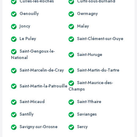
Culles-les-Roches
Curtil-sous-Burnand
Genouilly
Germagny
Joncy
Malay
Le Puley
Saint-Clément-sur-Guye
Saint-Gengoux-le-
Saint-Huruge
National
Saint-Marcelin-de-Cray
Saint-Martin-du-Tartre
Saint-Maurice-des-
Saint-Martin-la-Patrouille
Champs
Saint-Micaud
Saint-Ythaire
Santilly
Savianges
Savigny-sur-Grosne
Sercy