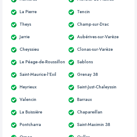
La Pierre
Tencin
Theys
Champ-sur-Drac
Jarrie
Aubérives-sur-Varèze
Cheyssieu
Clonas-sur-Varèze
Le Péage-de-Roussillon
Sablons
Saint-Maurice-l'Exil
Grenay 38
Heyrieux
Saint-Just-Chaleyssin
Valencin
Barraux
La Buissière
Chapareillan
Pontcharra
Saint-Maximin 38