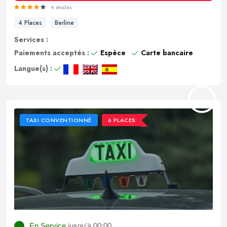
4 étoiles
4 Places
Berline
Services :
Paiements acceptés :
Espèce
Carte bancaire
Langue(s) :
TAXI CONVENTIONNÉ
6 PLACES
En Service
jusqu'à 00:00