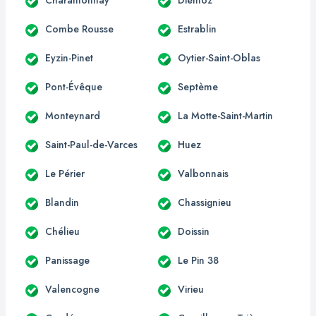
Charantonnay
Diémoz
Combe Rousse
Estrablin
Eyzin-Pinet
Oytier-Saint-Oblas
Pont-Évêque
Septème
Monteynard
La Motte-Saint-Martin
Saint-Paul-de-Varces
Huez
Le Périer
Valbonnais
Blandin
Chassignieu
Chélieu
Doissin
Panissage
Le Pin 38
Valencogne
Virieu