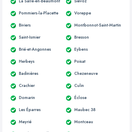
La Salle-en-Beaumont
Siévoz
Pommiers-la-Placette
Voreppe
Biviers
Montbonnot-Saint-Martin
Saint-Ismier
Bresson
Brié-et-Angonnes
Eybens
Herbeys
Poisat
Badinières
Chezeneuve
Crachier
Culin
Domarin
Éclose
Les Éparres
Maubec 38
Meyrié
Montceau