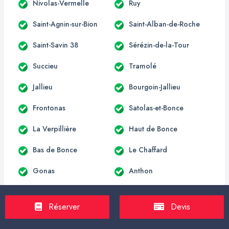
Nivolas-Vermelle
Ruy
Saint-Agnin-sur-Bion
Saint-Alban-de-Roche
Saint-Savin 38
Sérézin-de-la-Tour
Succieu
Tramolé
Jallieu
Bourgoin-Jallieu
Frontonas
Satolas-et-Bonce
La Verpillière
Haut de Bonce
Bas de Bonce
Le Chaffard
Gonas
Anthon
Janneyrias
Mons 38
Réserver
Devis
Beaurepaire 38
Bellegarde-Poussieu