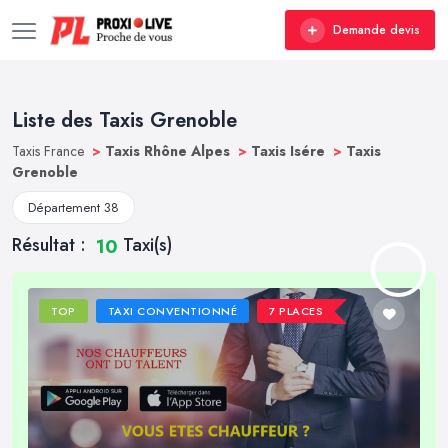
Demande devis
Liste des Taxis Grenoble
Taxis France
>
Taxis Rhône Alpes
>
Taxis Isére
>
Taxis
Grenoble
Département 38
Résultat :
Taxi(s)
10
TOP
TAXI CONVENTIONNÉ
7 PLACES