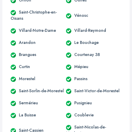
Ornon
Oulles
Saint-Christophe-en-
Vénosc
Oisans
Villard-Notre-Dame
Villard-Reymond
Arandon
Le Bouchage
Brangues
Courtenay 38
Curtin
Mépieu
Morestel
Passins
Saint-Sorlin-de-Morestel
Saint-Victor-de-Morestel
Sermérieu
Pusignieu
La Buisse
Coublevie
Saint-Nicolas-de-
Saint-Cassien