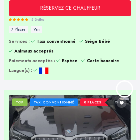
RÉSERVEZ CE CHAUFFEUR
5 étoiles
7 Places
Van
Services :
Taxi conventionné
Siège Bébé
Animaux acceptés
Paiements acceptés :
Espèce
Carte bancaire
Langue(s) :
TOP
TAXI CONVENTIONNÉ
8 PLACES