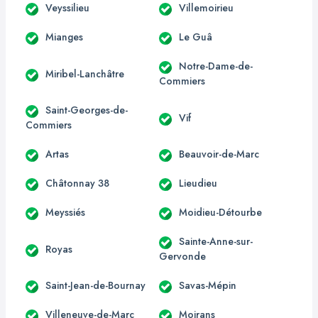
Veyssilieu
Villemoirieu
Mianges
Le Guâ
Notre-Dame-de-
Miribel-Lanchâtre
Commiers
Saint-Georges-de-
Vif
Commiers
Artas
Beauvoir-de-Marc
Châtonnay 38
Lieudieu
Meyssiés
Moidieu-Détourbe
Sainte-Anne-sur-
Royas
Gervonde
Saint-Jean-de-Bournay
Savas-Mépin
Villeneuve-de-Marc
Moirans