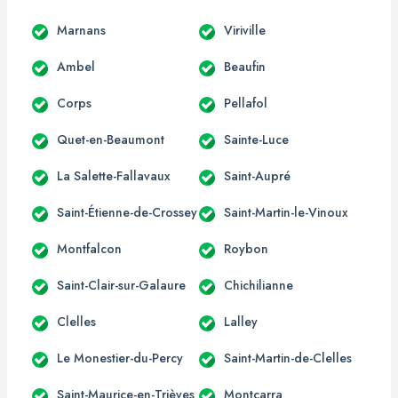
Marnans
Viriville
Ambel
Beaufin
Corps
Pellafol
Quet-en-Beaumont
Sainte-Luce
La Salette-Fallavaux
Saint-Aupré
Saint-Étienne-de-Crossey
Saint-Martin-le-Vinoux
Montfalcon
Roybon
Saint-Clair-sur-Galaure
Chichilianne
Clelles
Lalley
Le Monestier-du-Percy
Saint-Martin-de-Clelles
Saint-Maurice-en-Trièves
Montcarra