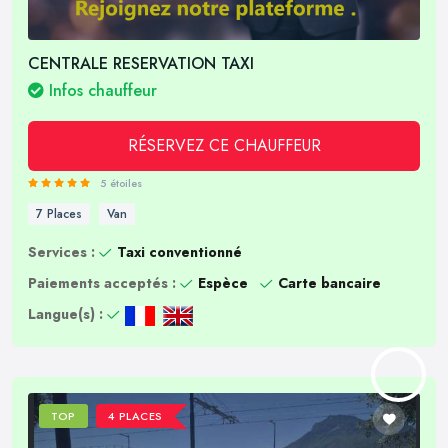
CENTRALE RESERVATION TAXI
Infos chauffeur
RÉSERVEZ CE CHAUFFEUR
5 étoiles
7 Places
Van
Services :
Taxi conventionné
Paiements acceptés :
Espèce
Carte bancaire
Langue(s) :
TOP
4 PLACES