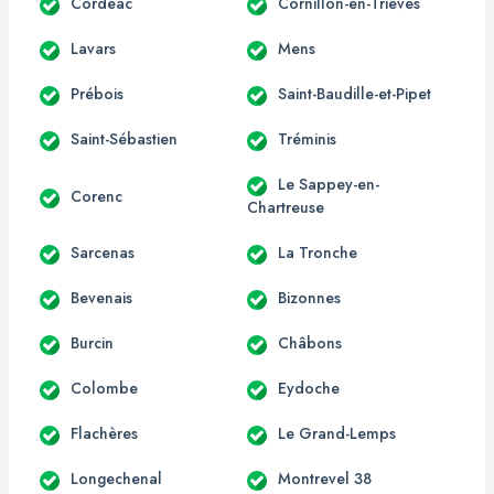
Cordéac
Cornillon-en-Trièves
Lavars
Mens
Prébois
Saint-Baudille-et-Pipet
Saint-Sébastien
Tréminis
Le Sappey-en-
Corenc
Chartreuse
Sarcenas
La Tronche
Bevenais
Bizonnes
Burcin
Châbons
Colombe
Eydoche
Flachères
Le Grand-Lemps
Longechenal
Montrevel 38