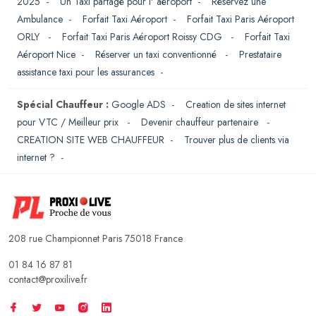
2025
-
Un Taxi partagé pour l' aéroport
-
Réservez une
Ambulance
-
Forfait Taxi Aéroport
-
Forfait Taxi Paris Aéroport
ORLY
-
Forfait Taxi Paris Aéroport Roissy CDG
-
Forfait Taxi
Aéroport Nice
-
Réserver un taxi conventionné
-
Prestataire
assistance taxi pour les assurances
-
Spécial Chauffeur :
Google ADS
-
Creation de sites internet
pour VTC / Meilleur prix
-
Devenir chauffeur partenaire
-
CREATION SITE WEB CHAUFFEUR
-
Trouver plus de clients via
internet ?
-
208 rue Championnet Paris 75018 France
01 84 16 87 81
contact@proxilive.fr