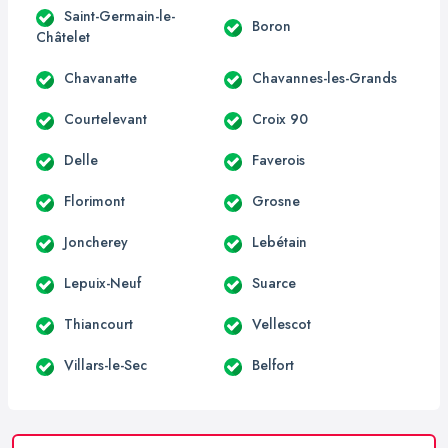
Saint-Germain-le-
Boron
Châtelet
Chavanatte
Chavannes-les-Grands
Courtelevant
Croix 90
Delle
Faverois
Florimont
Grosne
Joncherey
Lebétain
Lepuix-Neuf
Suarce
Thiancourt
Vellescot
Villars-le-Sec
Belfort