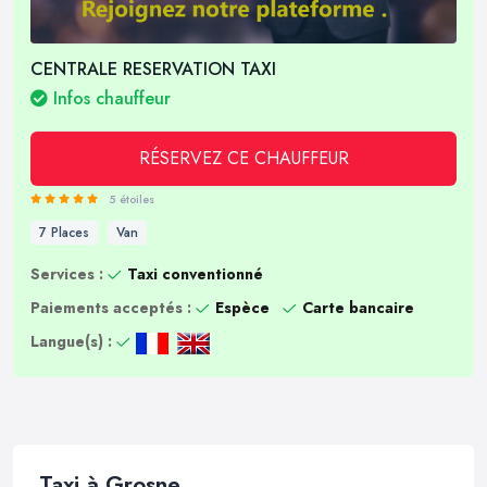
CENTRALE RESERVATION TAXI
Infos chauffeur
RÉSERVEZ CE CHAUFFEUR
5 étoiles
7 Places
Van
Services :
Taxi conventionné
Paiements acceptés :
Espèce
Carte bancaire
Langue(s) :
Taxi à Grosne