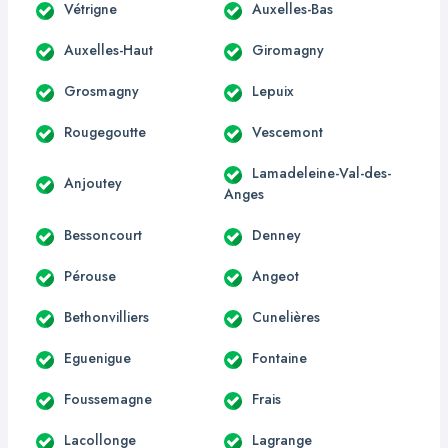
Vétrigne
Auxelles-Bas
Auxelles-Haut
Giromagny
Grosmagny
Lepuix
Rougegoutte
Vescemont
Lamadeleine-Val-des-
Anjoutey
Anges
Bessoncourt
Denney
Pérouse
Angeot
Bethonvilliers
Cunelières
Eguenigue
Fontaine
Foussemagne
Frais
Lacollonge
Lagrange