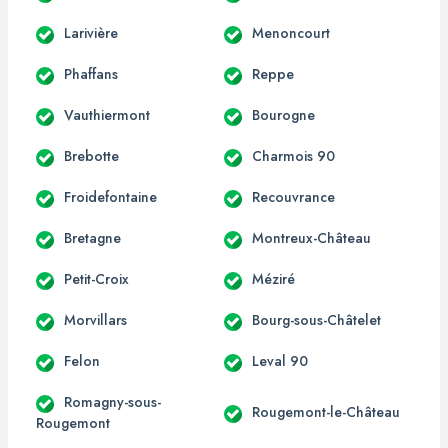
Larivière
Menoncourt
Phaffans
Reppe
Vauthiermont
Bourogne
Brebotte
Charmois 90
Froidefontaine
Recouvrance
Bretagne
Montreux-Château
Petit-Croix
Méziré
Morvillars
Bourg-sous-Châtelet
Felon
Leval 90
Romagny-sous-
Rougemont-le-Château
Rougemont