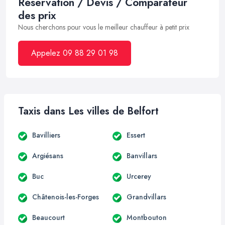
Réservation / Devis / Comparateur
des prix
Nous cherchons pour vous le meilleur chauffeur à petit prix
Appelez 09 88 29 01 98
Taxis dans Les villes de Belfort
Bavilliers
Essert
Argiésans
Banvillars
Buc
Urcerey
Châtenois-les-Forges
Grandvillars
Beaucourt
Montbouton