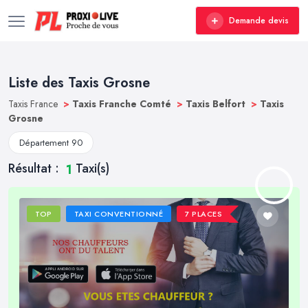
Demande devis
Liste des Taxis Grosne
Taxis France
>
Taxis Franche Comté
>
Taxis Belfort
>
Taxis
Grosne
Département 90
Résultat :
Taxi(s)
1
TOP
TAXI CONVENTIONNÉ
7 PLACES