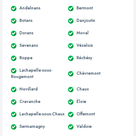
Andelnans
Bermont
Botans
Danjoutin
Dorans
Moval
Sevenans
Vézelois
Roppe
Réchésy
Lachapelle-sous-
Chèvremont
Rougemont
Novillard
Chaux
Cravanche
Éloie
Lachapelle-sous-Chaux
Offemont
Sermamagny
Valdoie