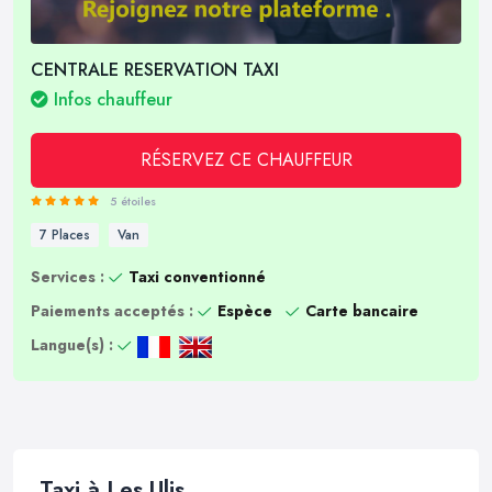
CENTRALE RESERVATION TAXI
Infos chauffeur
RÉSERVEZ CE CHAUFFEUR
5 étoiles
7 Places
Van
Services :
Taxi conventionné
Paiements acceptés :
Espèce
Carte bancaire
Langue(s) :
Taxi à Les Ulis