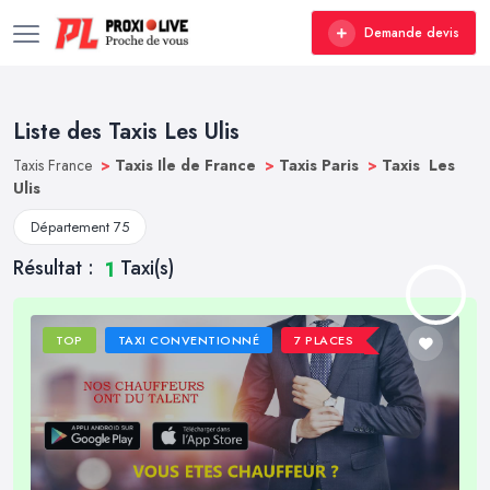
Demande devis
Liste des Taxis Les Ulis
Taxis France
>
Taxis Ile de France
>
Taxis Paris
>
Taxis Les
Ulis
Département 75
Résultat :
Taxi(s)
1
TOP
TAXI CONVENTIONNÉ
7 PLACES