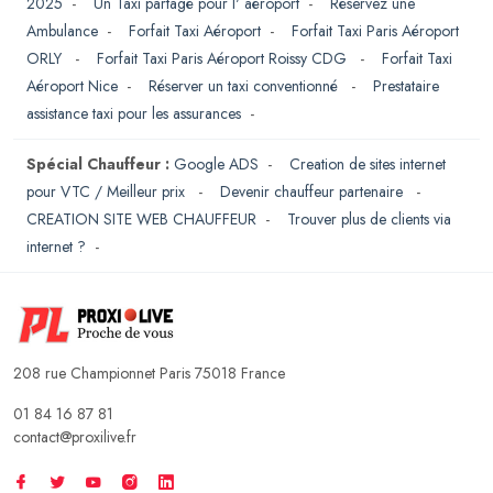
2025
-
Un Taxi partagé pour l' aéroport
-
Réservez une
Ambulance
-
Forfait Taxi Aéroport
-
Forfait Taxi Paris Aéroport
ORLY
-
Forfait Taxi Paris Aéroport Roissy CDG
-
Forfait Taxi
Aéroport Nice
-
Réserver un taxi conventionné
-
Prestataire
assistance taxi pour les assurances
-
Spécial Chauffeur :
Google ADS
-
Creation de sites internet
pour VTC / Meilleur prix
-
Devenir chauffeur partenaire
-
CREATION SITE WEB CHAUFFEUR
-
Trouver plus de clients via
internet ?
-
208 rue Championnet Paris 75018 France
01 84 16 87 81
contact@proxilive.fr