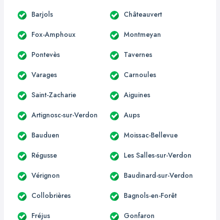
Barjols
Châteauvert
Fox-Amphoux
Montmeyan
Pontevès
Tavernes
Varages
Carnoules
Saint-Zacharie
Aiguines
Artignosc-sur-Verdon
Aups
Bauduen
Moissac-Bellevue
Régusse
Les Salles-sur-Verdon
Vérignon
Baudinard-sur-Verdon
Collobrières
Bagnols-en-Forêt
Fréjus
Gonfaron