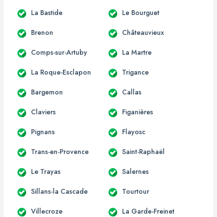
La Bastide
Le Bourguet
Brenon
Châteauvieux
Comps-sur-Artuby
La Martre
La Roque-Esclapon
Trigance
Bargemon
Callas
Claviers
Figanières
Pignans
Flayosc
Trans-en-Provence
Saint-Raphaël
Le Trayas
Salernes
Sillans-la Cascade
Tourtour
Villecroze
La Garde-Freinet