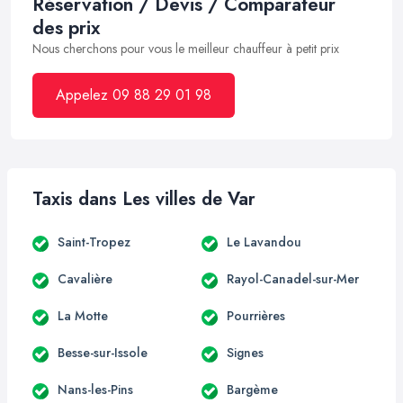
Réservation / Devis / Comparateur
des prix
Nous cherchons pour vous le meilleur chauffeur à petit prix
Appelez 09 88 29 01 98
Taxis dans Les villes de Var
Saint-Tropez
Le Lavandou
Cavalière
Rayol-Canadel-sur-Mer
La Motte
Pourrières
Besse-sur-Issole
Signes
Nans-les-Pins
Bargème