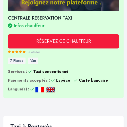
CENTRALE RESERVATION TAXI
Infos chauffeur
RÉSERVEZ CE CHAUFFEUR
5 étoiles
7 Places
Van
Services :
Taxi conventionné
Paiements acceptés :
Espèce
Carte bancaire
Langue(s) :
Taxi à Pontevès