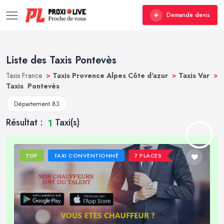
Demande devis
Liste des Taxis Pontevès
Taxis France
>
Taxis Provence Alpes Côte d'azur
>
Taxis Var
>
Taxis Pontevès
Département 83
Résultat :
Taxi(s)
1
TOP
TAXI CONVENTIONNÉ
7 PLACES