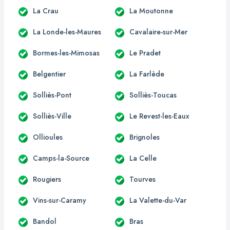
La Crau
La Moutonne
La Londe-les-Maures
Cavalaire-sur-Mer
Bormes-les-Mimosas
Le Pradet
Belgentier
La Farlède
Solliès-Pont
Solliès-Toucas
Solliès-Ville
Le Revest-les-Eaux
Ollioules
Brignoles
Camps-la-Source
La Celle
Rougiers
Tourves
Vins-sur-Caramy
La Valette-du-Var
Bandol
Bras