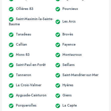
Ollières 83
Pourcieux
Saint-Maximin-la-Sainte-
Les Arcs
Baume
Taradeau
Brovès
Callian
Fayence
Mons 83
Montauroux
Saint-Paul-en-Forêt
Seillans
Tanneron
Saint-Mandrier-sur-Mer
La Croix-Valmer
Hyères
Ayguade-Ceinturon
Giens
Porquerolles
La Capte