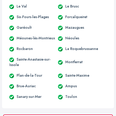
Le Val
Le Brusc
Six-Fours-les-Plages
Forcalqueiret
Garéoult
Mazaugues
Méounes-lès-Montrieux
Néoules
Rocbaron
La Roquebrussanne
Sainte-Anastasie-sur-
Montferrat
Issole
Plan-de-la-Tour
Sainte-Maxime
Brue-Auriac
Ampus
Sanary-sur-Mer
Toulon