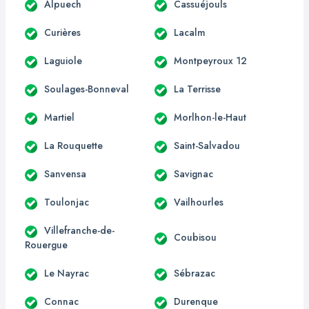
Alpuech
Cassuéjouls
Curières
Lacalm
Laguiole
Montpeyroux 12
Soulages-Bonneval
La Terrisse
Martiel
Morlhon-le-Haut
La Rouquette
Saint-Salvadou
Sanvensa
Savignac
Toulonjac
Vailhourles
Villefranche-de-
Coubisou
Rouergue
Le Nayrac
Sébrazac
Connac
Durenque