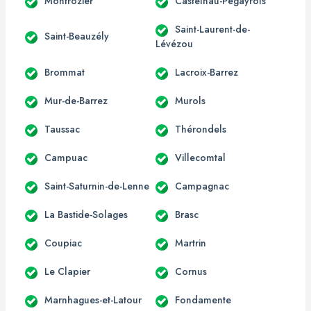
Montrozier
Castelnau-Pégayrols
Saint-Laurent-de-
Saint-Beauzély
Lévézou
Brommat
Lacroix-Barrez
Mur-de-Barrez
Murols
Taussac
Thérondels
Campuac
Villecomtal
Saint-Saturnin-de-Lenne
Campagnac
La Bastide-Solages
Brasc
Coupiac
Martrin
Le Clapier
Cornus
Marnhagues-et-Latour
Fondamente