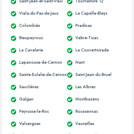
Saint-Jean-et-Saint-Paul
Tournemire 12
Viala-du-Pas-de-Jaux
La Capelle-Bleys
Colombiès
Pradinas
Rieupeyroux
Vabre-Tizac
La Cavalerie
La Couvertoirade
Lapanouse-de-Cernon
Nant
Sainte-Eulalie-de-Cernon
Saint-Jean-du-Bruel
Sauclières
Les Albres
Galgan
Montbazens
Peyrusse-le-Roc
Roussennac
Valzergues
Vaureilles