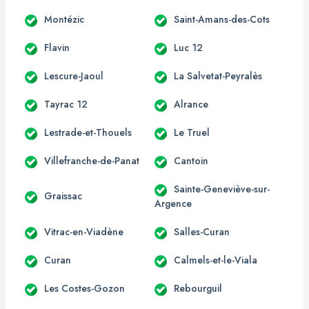
Montézic
Saint-Amans-des-Cots
Flavin
Luc 12
Lescure-Jaoul
La Salvetat-Peyralès
Tayrac 12
Alrance
Lestrade-et-Thouels
Le Truel
Villefranche-de-Panat
Cantoin
Sainte-Geneviève-sur-
Graissac
Argence
Vitrac-en-Viadène
Salles-Curan
Curan
Calmels-et-le-Viala
Les Costes-Gozon
Rebourguil