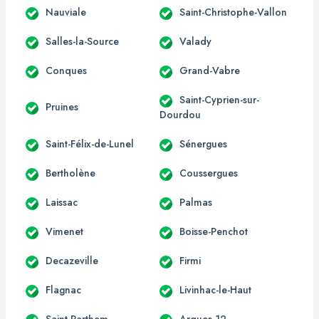
Nauviale
Saint-Christophe-Vallon
Salles-la-Source
Valady
Conques
Grand-Vabre
Saint-Cyprien-sur-
Pruines
Dourdou
Saint-Félix-de-Lunel
Sénergues
Bertholène
Coussergues
Laissac
Palmas
Vimenet
Boisse-Penchot
Decazeville
Firmi
Flagnac
Livinhac-le-Haut
Saint-Parthem
Arques 12