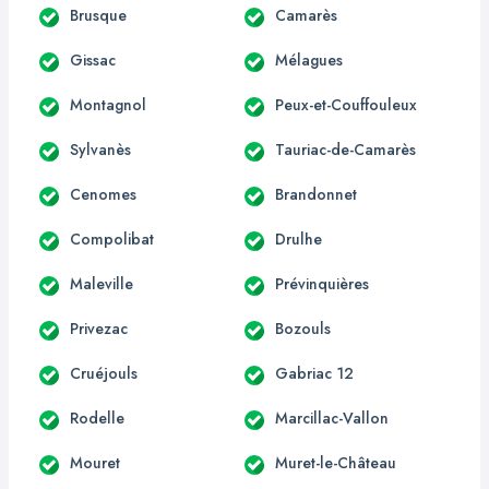
Brusque
Camarès
Gissac
Mélagues
Montagnol
Peux-et-Couffouleux
Sylvanès
Tauriac-de-Camarès
Cenomes
Brandonnet
Compolibat
Drulhe
Maleville
Prévinquières
Privezac
Bozouls
Cruéjouls
Gabriac 12
Rodelle
Marcillac-Vallon
Mouret
Muret-le-Château