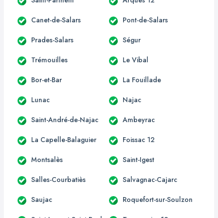
Canet-de-Salars
Pont-de-Salars
Prades-Salars
Ségur
Trémouilles
Le Vibal
Bor-et-Bar
La Fouillade
Lunac
Najac
Saint-André-de-Najac
Ambeyrac
La Capelle-Balaguier
Foissac 12
Montsalès
Saint-Igest
Salles-Courbatiès
Salvagnac-Cajarc
Saujac
Roquefort-sur-Soulzon