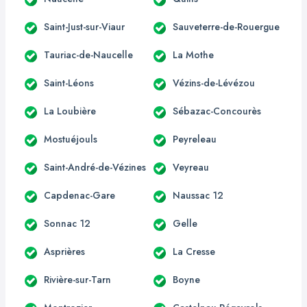
Saint-Just-sur-Viaur
Sauveterre-de-Rouergue
Tauriac-de-Naucelle
La Mothe
Saint-Léons
Vézins-de-Lévézou
La Loubière
Sébazac-Concourès
Mostuéjouls
Peyreleau
Saint-André-de-Vézines
Veyreau
Capdenac-Gare
Naussac 12
Sonnac 12
Gelle
Asprières
La Cresse
Rivière-sur-Tarn
Boyne