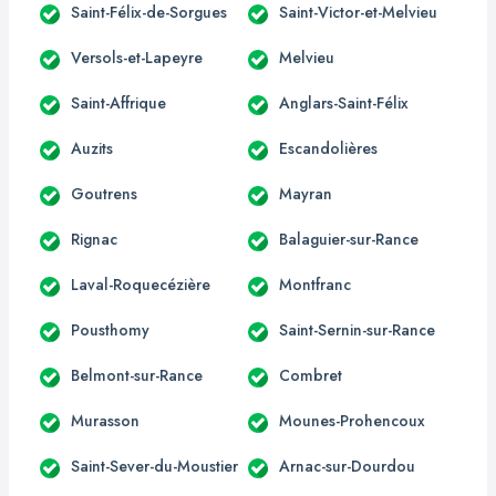
Saint-Félix-de-Sorgues
Saint-Victor-et-Melvieu
Versols-et-Lapeyre
Melvieu
Saint-Affrique
Anglars-Saint-Félix
Auzits
Escandolières
Goutrens
Mayran
Rignac
Balaguier-sur-Rance
Laval-Roquecézière
Montfranc
Pousthomy
Saint-Sernin-sur-Rance
Belmont-sur-Rance
Combret
Murasson
Mounes-Prohencoux
Saint-Sever-du-Moustier
Arnac-sur-Dourdou